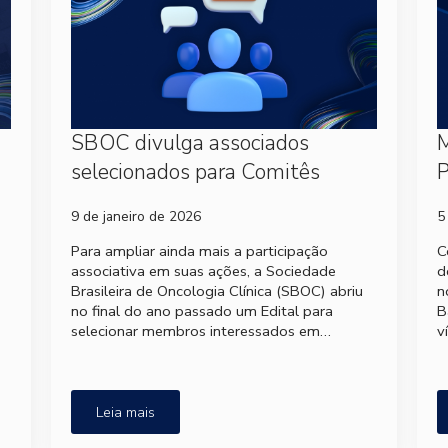
SBOC divulga associados
M
selecionados para Comitês
P
9 de janeiro de 2026
5
Para ampliar ainda mais a participação
C
associativa em suas ações, a Sociedade
d
Brasileira de Oncologia Clínica (SBOC) abriu
n
no final do ano passado um Edital para
B
selecionar membros interessados em…
v
Leia mais