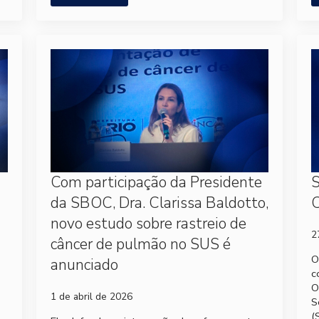
Com participação da Presidente
S
da SBOC, Dra. Clarissa Baldotto,
C
novo estudo sobre rastreio de
2
câncer de pulmão no SUS é
O
anunciado
c
O
1 de abril de 2026
S
(