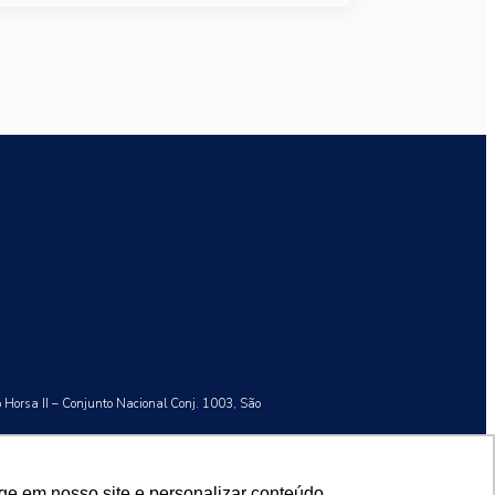
o Horsa II – Conjunto Nacional Conj. 1003, São
ge em nosso site e personalizar conteúdo.