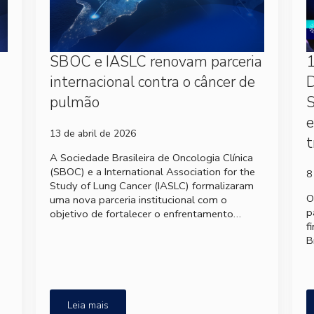
SBOC e IASLC renovam parceria
1
internacional contra o câncer de
D
pulmão
S
e
13 de abril de 2026
t
A Sociedade Brasileira de Oncologia Clínica
(SBOC) e a International Association for the
8
Study of Lung Cancer (IASLC) formalizaram
O
uma nova parceria institucional com o
p
objetivo de fortalecer o enfrentamento…
f
B
Leia mais