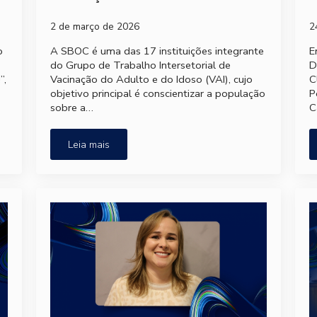
2 de março de 2026
2
o
A SBOC é uma das 17 instituições integrante
E
do Grupo de Trabalho Intersetorial de
D
”,
Vacinação do Adulto e do Idoso (VAI), cujo
C
objetivo principal é conscientizar a população
P
sobre a…
C
Leia mais