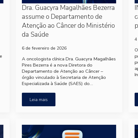
Dra. Guacyra Magalhães Bezerra
I
assume o Departamento de
c
Atenção ao Câncer do Ministério
p
da Saúde
4
6 de fevereiro de 2026
O
e
p
A oncologista clínica Dra. Guacyra Magalhães
p
Pires Bezerra é a nova Diretora do
a
Departamento de Atenção ao Câncer –
I
órgão vinculado à Secretaria de Atenção
Especializada à Saúde (SAES) do…
Leia mais