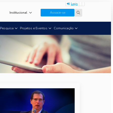
Login
Institucional
Associe-se
Search
for:
Pesquisa
Projetos e Eventos
Comunicação