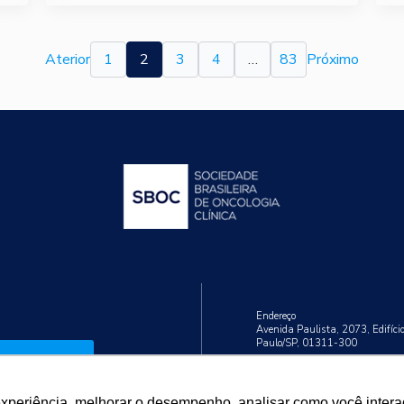
Aterior
1
2
3
4
…
83
Próximo
Endereço
Avenida Paulista, 2073, Edifíci
Paulo/SP, 01311-300
Cadastrar
Telefone
+55 (11) 3192-9284
experiência, melhorar o desempenho, analisar como você intera