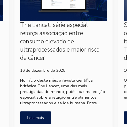
The Lancet: série especial
S
reforça associação entre
o
consumo elevado de
f
ultraprocessados e maior risco
T
de câncer
d
16 de dezembro de 2025
1
No início deste mês, a revista científica
O
britânica The Lancet, uma das mais
p
prestigiadas do mundo, publicou uma edição
o
especial sobre a relação entre alimentos
e
ultraprocessados e saúde humana. Entre…
Leia mais