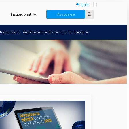
Login
Institucional
Associe-se
Search
for:
Pesquisa
Projetos e Eventos
Comunicação