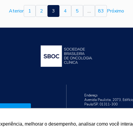
Aterior
1
2
3
4
5
…
83
Próximo
Endereço
Avenida Paulista, 2073, Edifíci
Paulo/SP, 01311-300
Cadastrar
Telefone
+55 (11) 3192-9284
experiência, melhorar o desempenho, analisar como você intera