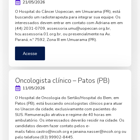
21/05/2026
O Hospital do Câncer Uopeccan, em Umuarama (PR), está
buscando um radioterapeuta para integrar sua equipe. Os
interessados devem entrar em contato com Adriana em em
(44) 2031-0709,
assessoria.umu@uopeccan.org.br
,
hcu.assessoria.01.org.br, ou presencialmente na Av.
Paraná, n.º 7592, Zona III em Umuarama (PR).
Acesse
Oncologista clínico – Patos (PB)
11/05/2026
O Hospital de Oncologia do Sertão/Hospital do Bem, em
Patos (PB), está buscando oncologistas clínicos para atuar
no Unacon da cidade, exclusivamente com pacientes do
SUS. Remuneração atrativa e regime de 40 horas em
ambulatório. Os interessados deverão residir na cidade. Os
candidatos devem fazer contato pelos e-
mails
fabio.castro@incoh.org
e
janaina.nasser@incoh.org
ou
pelo telefone (83) 99902-8445.