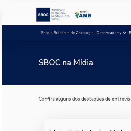
Escola Brasileira de Oncologia
OncoAcademy
B
SBOC na Mídia
Confira alguns dos destaques de entrevist