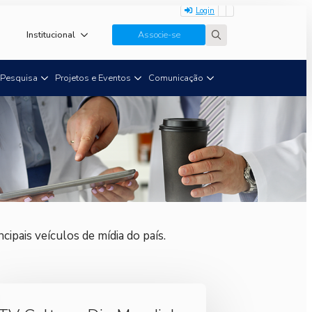
Login
Institucional
Associe-se
Search
for:
Pesquisa
Projetos e Eventos
Comunicação
ipais veículos de mídia do país.