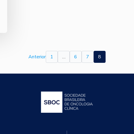
Anterior
1
…
6
7
8