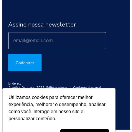
Assine nossa newsletter
Cadastrar
Endereço
Avenida Paulista, 2073, Edifício Horsa II – Conjunto Nacional
Conj. 1003, São Paulo/SP, 01311-300
Utilizamos cookies para oferecer melhor
Telefone
experiência, melhorar o desempenho, analisar
+55 (11) 3192-9284
como você interage em nosso site e
personalizar conteúdo.
2026 © Sociedade Brasileira de Oncologia Clínica (SBOC)