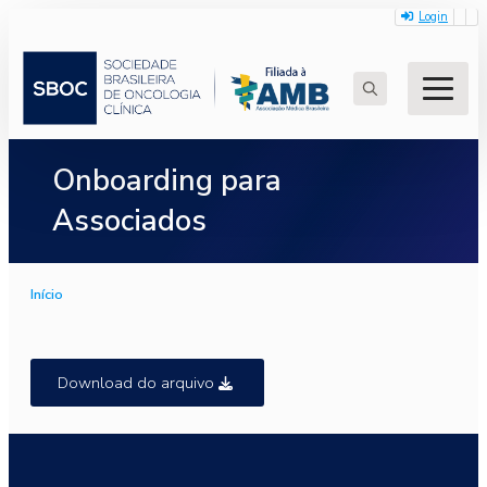
Login
Search
for:
Onboarding para
Associados
Início
Download do arquivo