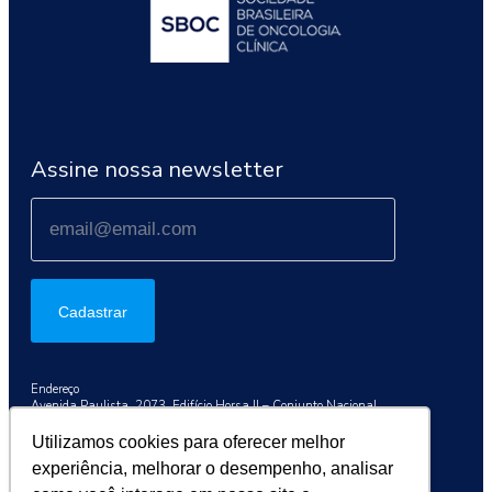
Assine nossa newsletter
Cadastrar
Endereço
Avenida Paulista, 2073, Edifício Horsa II – Conjunto Nacional
Conj. 1003, São Paulo/SP, 01311-300
Utilizamos cookies para oferecer melhor
Telefone
experiência, melhorar o desempenho, analisar
+55 (11) 3192-9284