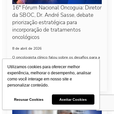
16° Fórum Nacional Oncoguia: Diretor
da SBOC, Dr. André Sasse, debate
priorização estratégica para
incorporação de tratamentos
oncológicos
8 de abril de 2026
O oncologista clínico falou sobre os desafios para a
prescrição, a incorporação e o financiamento do
Utilizamos cookies para oferecer melhor
tratamento oncológico no Brasil.
experiência, melhorar o desempenho, analisar
como você interage em nosso site e
Leia mais
personalizar conteúdo.
Recusar Cookies
Aceitar Cookies