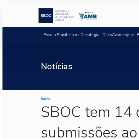
Escola Brasileira de Oncologia
OncoAcademy
B
Notícias
Início
SBOC tem 14 
submissões ao