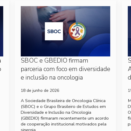
a
SBOC e GBEDIO firmam
S
o
parceria com foco em diversidade
A
e inclusão na oncologia
d
18 de junho de 2026
1
A Sociedade Brasileira de Oncologia Clínica
M
(SBOC) e o Grupo Brasileiro de Estudos em
D
Diversidade e Inclusão na Oncologia
O
(GBEDIO) firmaram recentemente um acordo
f
de cooperação institucional motivados pela
p
sinergia…