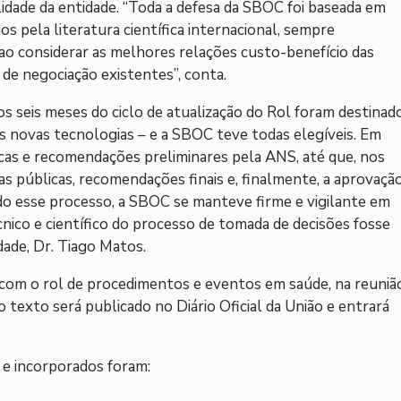
ilidade da entidade. “Toda a defesa da SBOC foi baseada em
 pela literatura científica internacional, sempre
 ao considerar as melhores relações custo-benefício das
 de negociação existentes”, conta.
os seis meses do ciclo de atualização do Rol foram destinad
das novas tecnologias – e a SBOC teve todas elegíveis. Em
icas e recomendações preliminares pela ANS, até que, nos
s públicas, recomendações finais e, finalmente, a aprovaçã
odo esse processo, a SBOC se manteve firme e vigilante em
cnico e científico do processo de tomada de decisões fosse
idade, Dr. Tiago Matos.
com o rol de procedimentos e eventos em saúde, na reuniã
 o texto será publicado no Diário Oficial da União e entrará
e incorporados foram: