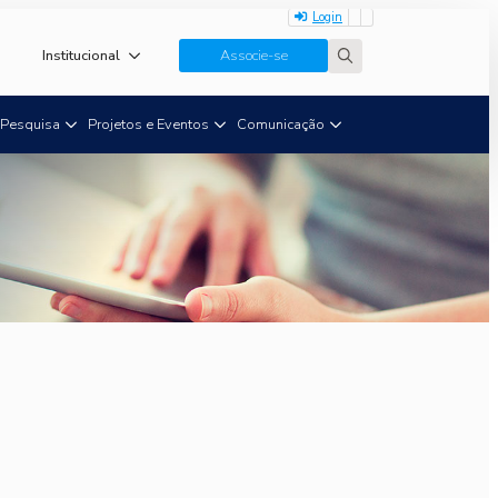
Login
Institucional
Associe-se
Search
for:
Pesquisa
Projetos e Eventos
Comunicação