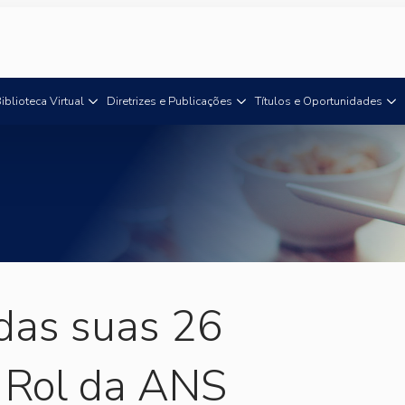
iblioteca Virtual
Diretrizes e Publicações
Títulos e Oportunidades
das suas 26
 Rol da ANS