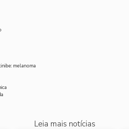
o
inibe: melanoma
nica
da
Leia mais notícias