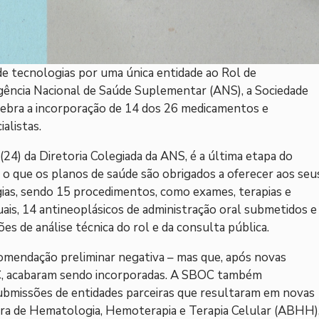
de tecnologias por uma única entidade ao Rol de
ência Nacional de Saúde Suplementar (ANS), a Sociedade
elebra a incorporação de 14 dos 26 medicamentos e
alistas.
(24) da Diretoria Colegiada da ANS, é a última etapa do
 o que os planos de saúde são obrigados a oferecer aos seu
gias, sendo 15 procedimentos, como exames, terapias e
uais, 14 antineoplásicos de administração oral submetidos e
s de análise técnica do rol e da consulta pública.
omendação preliminar negativa – mas que, após novas
OC, acabaram sendo incorporadas. A SBOC também
ubmissões de entidades parceiras que resultaram em novas
ira de Hematologia, Hemoterapia e Terapia Celular (ABHH)