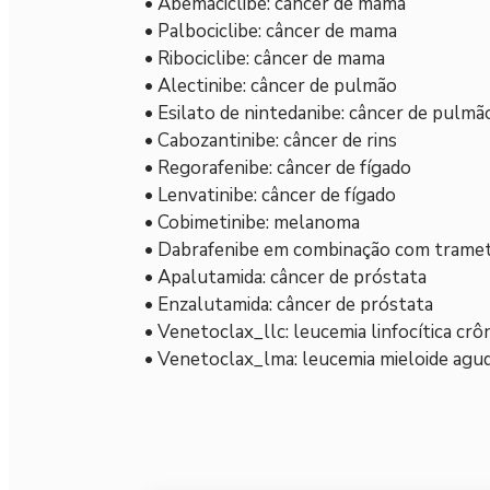
• Abemaciclibe: câncer de mama
• Palbociclibe: câncer de mama
• Ribociclibe: câncer de mama
• Alectinibe: câncer de pulmão
• Esilato de nintedanibe: câncer de pulmã
• Cabozantinibe: câncer de rins
• Regorafenibe: câncer de fígado
• Lenvatinibe: câncer de fígado
• Cobimetinibe: melanoma
• Dabrafenibe em combinação com tramet
• Apalutamida: câncer de próstata
• Enzalutamida: câncer de próstata
• Venetoclax_llc: leucemia linfocítica crô
• Venetoclax_lma: leucemia mieloide agu