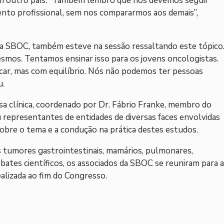
em outro país. “Também lembro que nós devemos seguir
nto profissional, sem nos compararmos aos demais”,
 da SBOC, também esteve na sessão ressaltando este tópico
smos. Tentamos ensinar isso para os jovens oncologistas.
icar, mas com equilíbrio. Nós não podemos ter pessoas
u.
a clínica, coordenado por Dr. Fábrio Franke, membro do
 representantes de entidades de diversas faces envolvidas
sobre o tema e a condução na prática destes estudos.
 tumores gastrointestinais, mamários, pulmonares,
bates científicos, os associados da SBOC se reuniram para a
ealizada ao fim do Congresso.