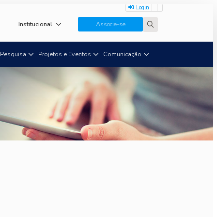
Login
Institucional
Associe-se
Search
for:
Pesquisa
Projetos e Eventos
Comunicação