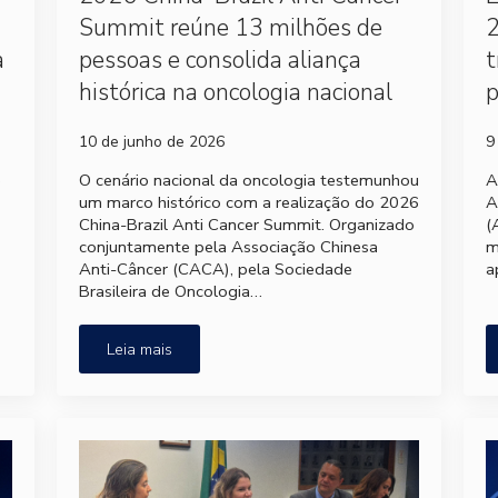
Summit reúne 13 milhões de
2
a
pessoas e consolida aliança
t
histórica na oncologia nacional
p
10 de junho de 2026
9
e
O cenário nacional da oncologia testemunhou
A
um marco histórico com a realização do 2026
A
China-Brazil Anti Cancer Summit. Organizado
(
conjuntamente pela Associação Chinesa
m
Anti-Câncer (CACA), pela Sociedade
a
Brasileira de Oncologia…
Leia mais