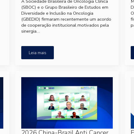
A Sociedade Brasileira de Oncologia Clínica
M
(SBOC) e o Grupo Brasileiro de Estudos em
D
Diversidade e Inclusão na Oncologia
O
(GBEDIO) firmaram recentemente um acordo
f
de cooperação institucional motivados pela
p
sinergia…
Leia mais
2026 China-Brazil Anti Cancer