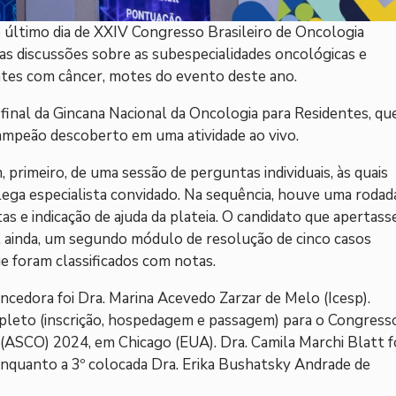
 último dia de XXIV Congresso Brasileiro de Oncologia
sas discussões sobre as subespecialidades oncológicas e
ntes com câncer, motes do evento deste ano.
final da Gincana Nacional da Oncologia para Residentes, qu
 campeão descoberto em uma atividade ao vivo.
, primeiro, de uma sessão de perguntas individuais, às quais
ega especialista convidado. Na sequência, houve uma rodad
 e indicação de ajuda da plateia. O candidato que apertass
, ainda, um segundo módulo de resolução de cinco casos
ue foram classificados com notas.
ncedora foi Dra. Marina Acevedo Zarzar de Melo (Icesp).
leto (inscrição, hospedagem e passagem) para o Congress
 (ASCO) 2024, em Chicago (EUA). Dra. Camila Marchi Blatt f
 enquanto a 3º colocada Dra. Erika Bushatsky Andrade de