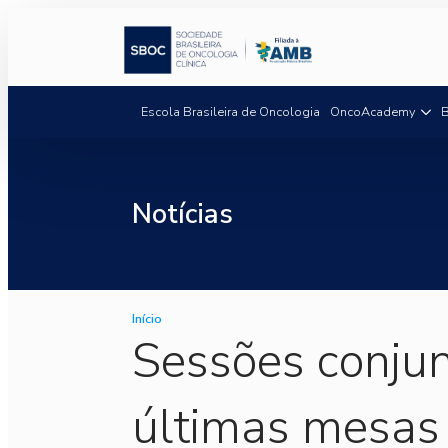
Escola Brasileira de Oncologia
OncoAcademy
B
Notícias
Início
Sessões conjun
últimas mesas 