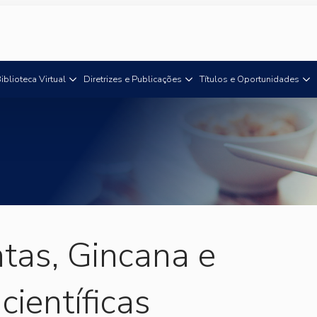
iblioteca Virtual
Diretrizes e Publicações
Títulos e Oportunidades
tas, Gincana e
científicas