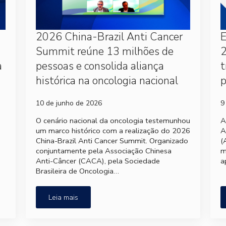
2026 China-Brazil Anti Cancer
Summit reúne 13 milhões de
2
a
pessoas e consolida aliança
t
histórica na oncologia nacional
p
10 de junho de 2026
9
e
O cenário nacional da oncologia testemunhou
A
um marco histórico com a realização do 2026
A
China-Brazil Anti Cancer Summit. Organizado
(
conjuntamente pela Associação Chinesa
m
Anti-Câncer (CACA), pela Sociedade
a
Brasileira de Oncologia…
Leia mais