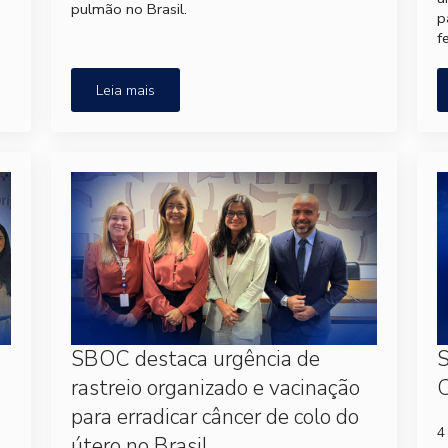
pulmão no Brasil.
p
f
Leia mais
SBOC destaca urgência de
S
rastreio organizado e vacinação
C
para erradicar câncer de colo do
4
útero no Brasil