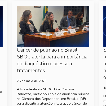
Câncer de pulmão no Brasil:
S
SBOC alerta para a importância
r
do diagnóstico e acesso a
r
tratamentos
o
26 de maio de 2026
1
A Presidente da SBOC, Dra. Clarissa
no
Baldotto, participou hoje de audiência pública
N
na Câmara dos Deputados, em Brasília (DF),
S
para discutir a atenção integral ao câncer de
u