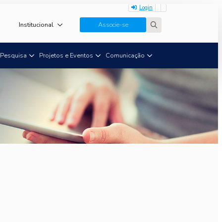
Login
Institucional
Associe-se
Search
for:
Pesquisa
Projetos e Eventos
Comunicação