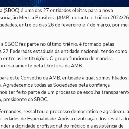
ca (SBOC) é uma das 27 entidades eleitas para a nova
ociação Médica Brasileira (AMB) durante o triênio 2024/26
edades, entre os dias 26 de fevereiro e 7 de março, por me
a SBOC fez parte no último triênio, é formado pelas
as 27 Federadas estaduais da entidade nacional, tendo como
o entre as instituições. O grupo funciona de maneira
ordinariamente pela Diretoria da AMB.
 para este Conselho da AMB, entidade a qual somos filiados 
. Agradecemos todas as Sociedades pela confiança
amos ter feito parte de um processo de escolha transparent
ho, presidente da SBOC.
Fernandes, ressaltou o processo democrático e agradeceu a
ciedades de Especialidade. Após a divulgação dos resultado
nder a dignidade profissional do médico e a assistência de