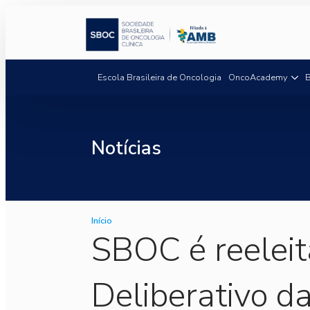
Escola Brasileira de Oncologia
OncoAcademy
B
Notícias
Início
SBOC é reeleit
Deliberativo 