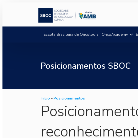
Escola Brasileira de Oncologia
OncoAcademy
B
Posicionamentos SBOC
Início
»
Posicionamentos
Posicionament
reconheciment