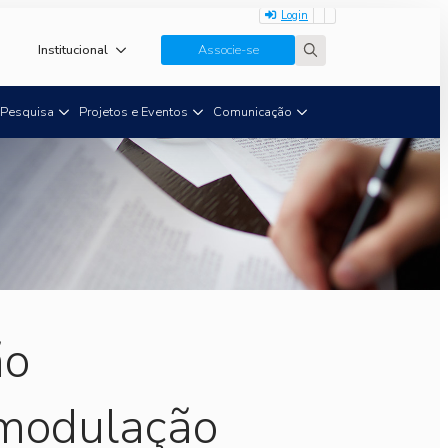
Login
Institucional
Associe-se
Search
for:
Pesquisa
Projetos e Eventos
Comunicação
ão
 modulação