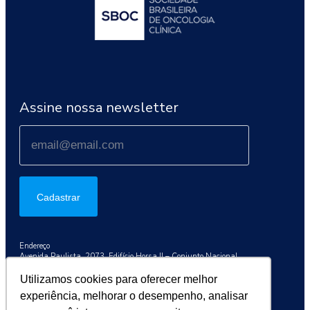
Assine nossa newsletter
Cadastrar
Endereço
Avenida Paulista, 2073, Edifício Horsa II – Conjunto Nacional
Conj. 1003, São Paulo/SP, 01311-300
Utilizamos cookies para oferecer melhor
Telefone
experiência, melhorar o desempenho, analisar
+55 (11) 3192-9284