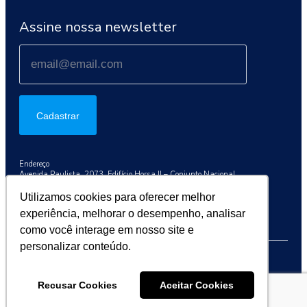
Assine nossa newsletter
Cadastrar
Endereço
Avenida Paulista, 2073, Edifício Horsa II – Conjunto Nacional
Conj. 1003, São Paulo/SP, 01311-300
Utilizamos cookies para oferecer melhor
Telefone
experiência, melhorar o desempenho, analisar
+55 (11) 3192-9284
como você interage em nosso site e
personalizar conteúdo.
2026 © Sociedade Brasileira de Oncologia Clínica (SBOC)
Recusar Cookies
Aceitar Cookies