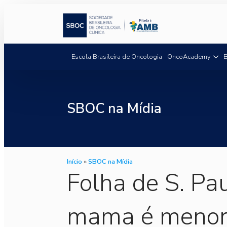
Escola Brasileira de Oncologia
OncoAcademy
B
SBOC na Mídia
Início
»
SBOC na Mídia
Folha de S. Pa
mama é menor e