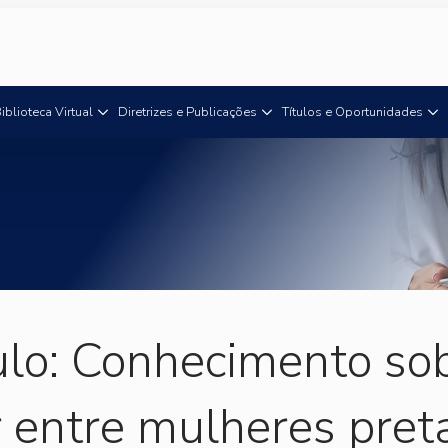
iblioteca Virtual
Diretrizes e Publicações
Títulos e Oportunidades
ulo: Conhecimento so
ntre mulheres pretas