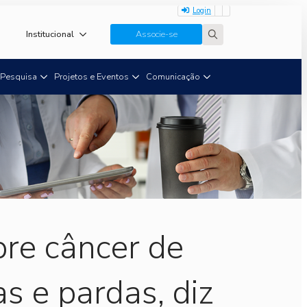
Login
Institucional
Associe-se
Search
for:
Pesquisa
Projetos e Eventos
Comunicação
bre câncer de
 e pardas, diz