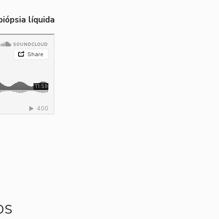
iópsia líquida
os