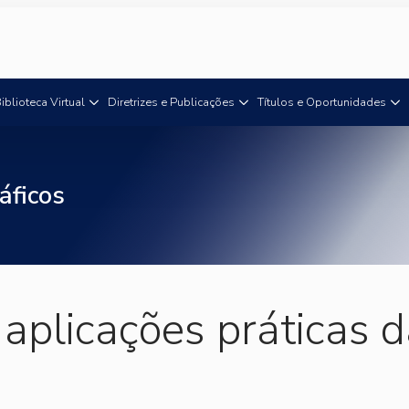
iblioteca Virtual
Diretrizes e Publicações
Títulos e Oportunidades
áficos
 aplicações práticas 