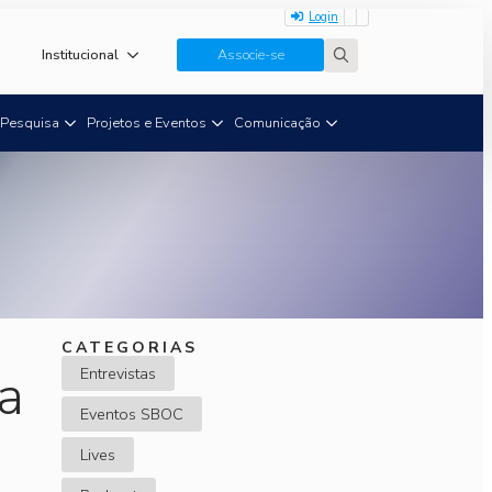
Login
Institucional
Associe-se
Search
for:
Pesquisa
Projetos e Eventos
Comunicação
CATEGORIAS
da
Entrevistas
Eventos SBOC
Lives