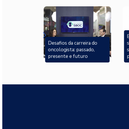
E
rreira do
Desafios da carreira do
passado,
oncologista: passado,
turo
presente e futuro