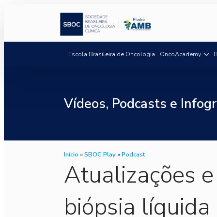
Escola Brasileira de Oncologia
OncoAcademy
B
Vídeos, Podcasts e Infogr
Início
»
SBOC Play
»
Podcast
Atualizações e
biópsia líquida