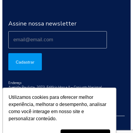
Assine nossa newsletter
Cadastrar
Endereço
Avenida Paulista, 2073, Edifício Horsa II – Conjunto Nacional
Conj. 1003, São Paulo/SP, 01311-300
Utilizamos cookies para oferecer melhor
Telefone
experiência, melhorar o desempenho, analisar
+55 (11) 3192-9284
como você interage em nosso site e
personalizar conteúdo.
2026 © Sociedade Brasileira de Oncologia Clínica (SBOC)