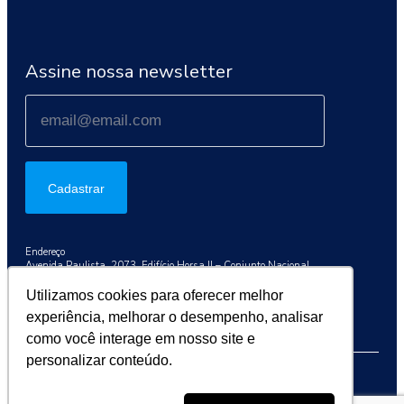
Assine nossa newsletter
Cadastrar
Endereço
Avenida Paulista, 2073, Edifício Horsa II – Conjunto Nacional
Conj. 1003, São Paulo/SP, 01311-300
Utilizamos cookies para oferecer melhor
Telefone
experiência, melhorar o desempenho, analisar
+55 (11) 3192-9284
como você interage em nosso site e
personalizar conteúdo.
2026 © Sociedade Brasileira de Oncologia Clínica (SBOC)