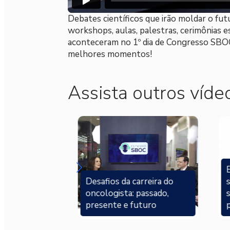
Debates científicos que irão moldar o futu
workshops, aulas, palestras, cerimônias 
aconteceram no 1º dia de Congresso SBOC
melhores momentos!
Assista outros víde
E
rreira do
Desafios da carreira do
passado,
oncologista: passado,
turo
presente e futuro