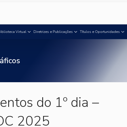
iblioteca Virtual
Diretrizes e Publicações
Títulos e Oportunidades
áficos
ntos do 1º dia –
OC 2025