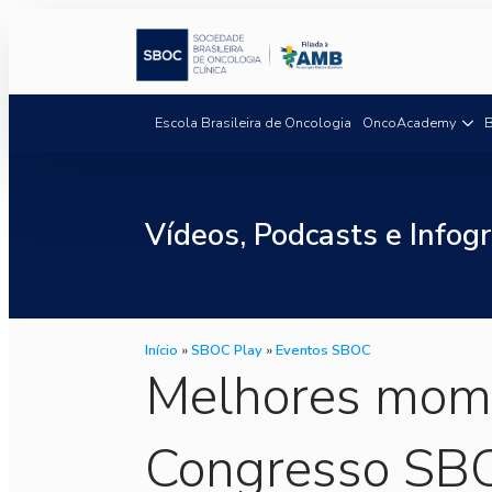
Escola Brasileira de Oncologia
OncoAcademy
B
Vídeos, Podcasts e Infogr
Início
»
SBOC Play
»
Eventos SBOC
Melhores mome
Congresso SB