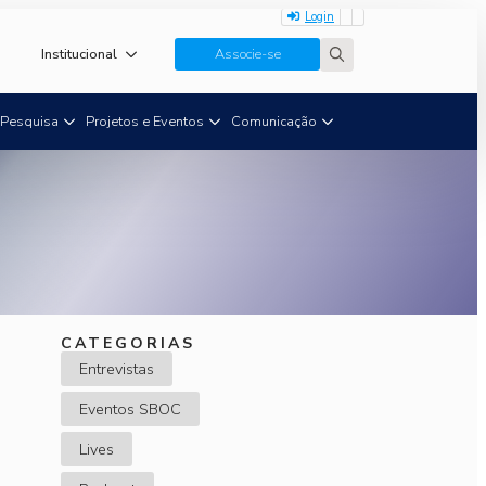
Login
Institucional
Associe-se
Search
for:
Pesquisa
Projetos e Eventos
Comunicação
CATEGORIAS
Entrevistas
Eventos SBOC
Lives