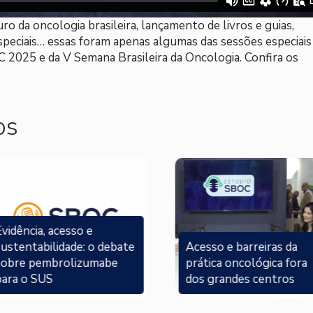
ro da oncologia brasileira, lançamento de livros e guias,
especiais… essas foram apenas algumas das sessões especiais
 2025 e da V Semana Brasileira da Oncologia. Confira os
os
vidência, acesso e
sustentabilidade: o debate
Acesso e barreiras da
sobre pembrolizumabe
prática oncológica fora
para o SUS
dos grandes centros