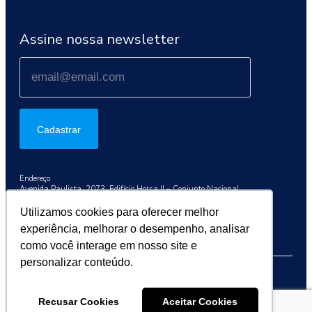
Assine nossa newsletter
Cadastrar
Endereço
Avenida Paulista, 2073, Edifício Horsa II – Conjunto Nacional
Conj. 1003, São Paulo/SP, 01311-300
Utilizamos cookies para oferecer melhor
Telefone
experiência, melhorar o desempenho, analisar
+55 (11) 3192-9284
como você interage em nosso site e
personalizar conteúdo.
2026 © Sociedade Brasileira de Oncologia Clínica (SBOC)
Recusar Cookies
Aceitar Cookies