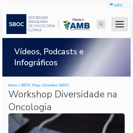
Login
Search
for:
Vídeos, Podcasts e
Infográficos
Início
»
SBOC Play
»
Eventos SBOC
Workshop Diversidade na
Oncologia