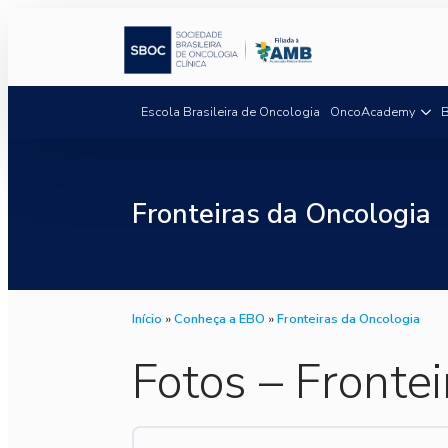
Escola Brasileira de Oncologia
OncoAcademy
B
Fronteiras da Oncologia
Início
»
Conheça a EBO
»
Fronteiras da Oncologia
Fotos – Fronte