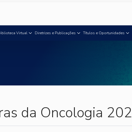
iblioteca Virtual
Diretrizes e Publicações
Títulos e Oportunidades
iras da Oncologia 20