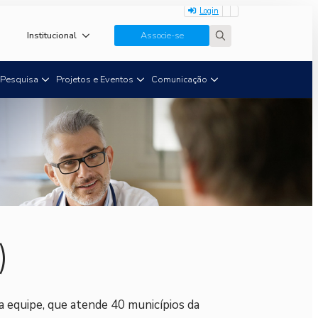
Login
Institucional
Associe-se
Search
for:
Pesquisa
Projetos e Eventos
Comunicação
)
a equipe, que atende 40 municípios da