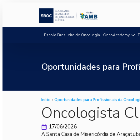
Escola Brasileira de Oncologia
OncoAcademy
B
Oportunidades para Profi
Início
»
Oportunidades para Profissionais da Oncolog
Oncologista Cl
17/06/2026
A Santa Casa de Misericórdia de Araçatuba