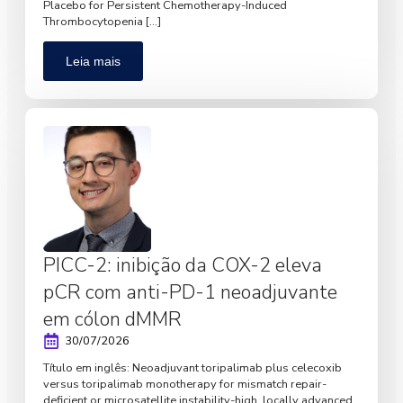
Placebo for Persistent Chemotherapy-Induced
Thrombocytopenia […]
Leia mais
PICC-2: inibição da COX-2 eleva
pCR com anti-PD-1 neoadjuvante
em cólon dMMR
30/07/2026
Título em inglês: Neoadjuvant toripalimab plus celecoxib
versus toripalimab monotherapy for mismatch repair-
deficient or microsatellite instability-high, locally advanced