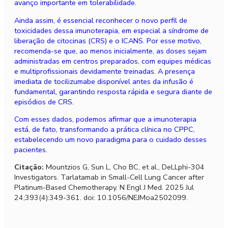
avanço importante em tolerabilidade.
Ainda assim, é essencial reconhecer o novo perfil de
toxicidades dessa imunoterapia, em especial a síndrome de
liberação de citocinas (CRS) e o ICANS. Por esse motivo,
recomenda-se que, ao menos inicialmente, as doses sejam
administradas em centros preparados, com equipes médicas
e multiprofissionais devidamente treinadas. A presença
imediata de tocilizumabe disponível antes da infusão é
fundamental, garantindo resposta rápida e segura diante de
episódios de CRS.
Com esses dados, podemos afirmar que a imunoterapia
está, de fato, transformando a prática clínica no CPPC,
estabelecendo um novo paradigma para o cuidado desses
pacientes.
Citação:
Mountzios G, Sun L, Cho BC, et al., DeLLphi-304
Investigators. Tarlatamab in Small-Cell Lung Cancer after
Platinum-Based Chemotherapy. N Engl J Med. 2025 Jul
24;393(4):349-361. doi: 10.1056/NEJMoa2502099.