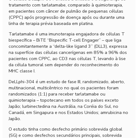
tratamento com tarlatamabe, comparado à quimioterapia,
em pacientes com câncer de pulmão de pequenas células
(CPPC) após progressão de doença após ou durante uma
linha de terapia prévia baseada em platina.
Tarlatamabe é uma imunoterapia engajadora de células T
biespecífica – BiTE “Bispecific T-cell Engager” – que liga
concomitantemente a “delta-like ligand 3” (DLL3), expressa
na superfície das células cancerígenas em 85% a 96% dos
pacientes com CPPC, ao CD3 nas células T, levando à lise
da célula tumoral sem depender do reconhecimento do
MHC classe I.
DeLLphi-304 é um estudo de fase III, randomizado, aberto,
multinacional, multicêntrico no qual os pacientes foram
randomizados (1:1) para receber tarlatamabe ou
quimioterapia – topotecano em todos os países exceto
Japão; lurbinectedina na Austrália, na Coréia do Sul, no
Canadá, em Singapura e nos Estados Unidos; amrubicina no
Japão.
O estudo tinha como desfecho primário sobrevida global
(SG) e como desfechos secundários principais, sobrevida