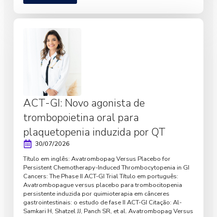
ACT-GI: Novo agonista de
trombopoietina oral para
plaquetopenia induzida por QT
30/07/2026
Título em inglês: Avatrombopag Versus Placebo for
Persistent Chemotherapy-Induced Thrombocytopenia in GI
Cancers: The Phase II ACT-GI Trial Título em português:
Avatrombopague versus placebo para trombocitopenia
persistente induzida por quimioterapia em cânceres
gastrointestinais: o estudo de fase II ACT-GI Citação: Al-
Samkari H, Shatzel JJ, Panch SR, et al. Avatrombopag Versus