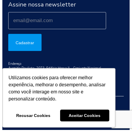
Assine nossa newsletter
Cadastrar
Endereço
Avenida Paulista, 2073, Edifício Horsa II – Conjunto Nacional
Conj. 1003, São Paulo/SP, 01311-300
Utilizamos cookies para oferecer melhor
Telefone
experiência, melhorar o desempenho, analisar
+55 (11) 3192-9284
como você interage em nosso site e
personalizar conteúdo.
2026 © Sociedade Brasileira de Oncologia Clínica (SBOC)
Recusar Cookies
Aceitar Cookies