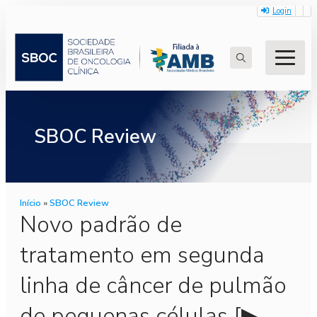
Login
Search
for:
SBOC Review
Início
»
SBOC Review
Novo padrão de
tratamento em segunda
linha de câncer de pulmão
de pequenas células [▶