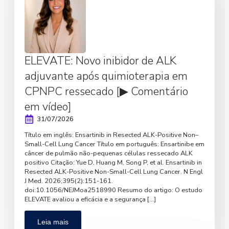
ELEVATE: Novo inibidor de ALK
adjuvante após quimioterapia em
CPNPC ressecado [▶ Comentário
em vídeo]
31/07/2026
Título em inglês: Ensartinib in Resected ALK-Positive Non–
Small-Cell Lung Cancer Título em português: Ensartinibe em
câncer de pulmão não-pequenas células ressecado ALK
positivo Citação: Yue D, Huang M, Song P, et al. Ensartinib in
Resected ALK-Positive Non-Small-Cell Lung Cancer. N Engl
J Med. 2026;395(2):151-161.
doi:10.1056/NEJMoa2518990 Resumo do artigo: O estudo
ELEVATE avaliou a eficácia e a segurança […]
Leia mais