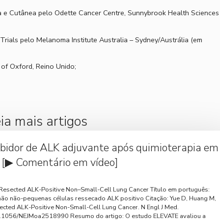
ia e Cutânea pelo Odette Cancer Centre, Sunnybrook Health Sciences
Trials pelo Melanoma Institute Australia – Sydney/Austrália (em
 of Oxford, Reino Unido;
ia mais artigos
bidor de ALK adjuvante após quimioterapia em
[▶ Comentário em vídeo]
in Resected ALK-Positive Non–Small-Cell Lung Cancer Título em português:
mão não-pequenas células ressecado ALK positivo Citação: Yue D, Huang M,
Resected ALK-Positive Non-Small-Cell Lung Cancer. N Engl J Med.
0.1056/NEJMoa2518990 Resumo do artigo: O estudo ELEVATE avaliou a