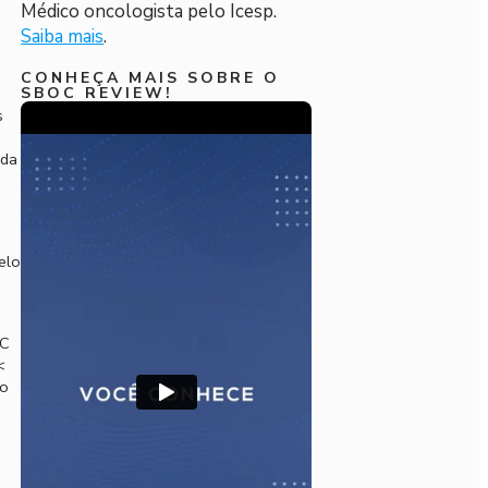
Médico oncologista pelo Icesp.
Saiba mais
.
CONHEÇA MAIS SOBRE O
SBOC REVIEW!
s
ida
elo
IC
<
ão