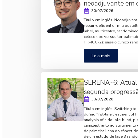
neoadjuvante em
30/07/2026
Título em inglês: Neoadjuvan
repair-deficient or microsatell
label, multicentre, randomise
celecoxibe versus toripalima
H (PICC-2): ensaio clínico rand
Leia mais
SERENA-6: Atualiz
segunda progress
30/07/2026
Título em inglês: Switching t
during first-line treatment o
analysis of a double-blind, p
camizestranto ao surgimento
de primeira linha do câncer 
de um estudo de fase 3 rando