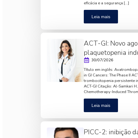
eficácia e a segurança […]
Leia mais
ACT-GI: Novo agon
plaquetopenia ind
30/07/2026
Título em inglês: Avatrombo
in GI Cancers: The Phase II A
trombocitopenia persistente in
ACT-GI Citação: Al-Samkari H,
Chemotherapy-Induced Throm
Leia mais
PICC-2: inibição 