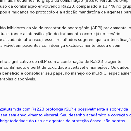
ram mais frequentes no grupo da combinação (65,6% versus 55,8%).
m uso da combinação envolvendo Ra223, comparado a 13,4% no gru
após a mudança no protocolo e a adoção mandatória de agentes par
o inibidores da via de receptor de androgênio (ARPI) previamente, 
tuais (onde a intensificação do tratamento ocorre já no cenário
alizada de alto risco), esses resultados sugerem que a intensificaç
a viável em pacientes com doença exclusivamente óssea e sem
nho significativo de rSLP com a combinação de Ra223 e agente
 confirmado, e perfil de toxicidade aceitável e manejável. Os dados
sse benefício e consolidar seu papel no manejo do mCRPC, especialme
rapias disponíveis.
alutamida com Ra223 prolonga rSLP e possivelmente a sobrevida
ea sem envolvimento visceral. Seu desenho acadêmico e correção 
obrigatoriedade do uso de agentes de proteção óssea, são pontos