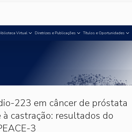
iblioteca Virtual
Diretrizes e Publicações
Títulos e Oportunidades
dio-223 em câncer de próstata
 à castração: resultados do
PEACE-3