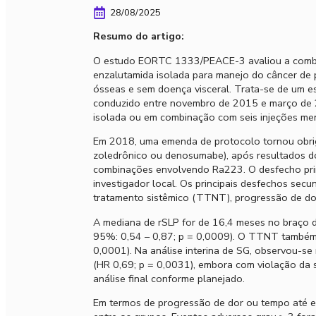
28/08/2025
Resumo do artigo:
O estudo EORTC 1333/PEACE-3 avaliou a combi
enzalutamida isolada para manejo do câncer de 
ósseas e sem doença visceral. Trata-se de um est
conduzido entre novembro de 2015 e março de 2
isolada ou em combinação com seis injeções me
Em 2018, uma emenda de protocolo tornou obrig
zoledrônico ou denosumabe), após resultados d
combinações envolvendo Ra223. O desfecho primár
investigador local. Os principais desfechos secu
tratamento sistêmico (TTNT), progressão de dor
A mediana de rSLP for de 16,4 meses no braço 
95%: 0,54 – 0,87; p = 0,0009). O TTNT também f
0,0001). Na análise interina de SG, observou-
(HR 0,69; p = 0,0031), embora com violação da 
análise final conforme planejado.
Em termos de progressão de dor ou tempo até eve