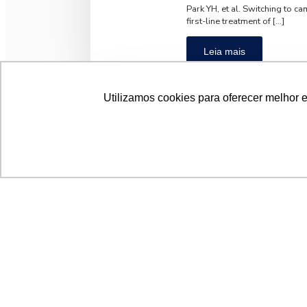
Park YH, et al. Switching to 
first-line treatment of […]
Leia mais
Utilizamos cookies para oferecer melhor 
TROPION-Breast02
mama triplo-nega
30/07/2026
Título em inglês: Datopotamab
cancer (TROPION-Breast02): a r
Datopotamabe deruxtecana em
(TROPION-Breast02): um estudo
Schmid P, et al. Datopotamab 
cancer (TROPION-Breast02): a r
online April 3, 2026. DOI: 1
Breast02 comparou datopotam
TROP2, com a escolha de quim
Leia mais