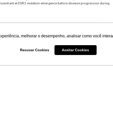
camizestrant at ESR1 mutation emergence before disease progression during
experiência, melhorar o desempenho, analisar como você intera
: ADC anti-Trop2 em primeira linha em
tiva
Recusar Cookies
Aceitar Cookies
 deruxtecan in patients with untreated, advanced triple-negative breast
andomised, open-label, international, phase III trial. Título em português:
 pacientes com câncer de mama triplo-negativo avançado não tratado
 randomizado, aberto, internacional, fase III. Citação: Dent R, Shao Z,
deruxtecan in patients with untreated, advanced triple-negative breast
andomised, open-label, international, phase III trial. Ann Oncol. Published
0.1016/j.annonc.2026.03.008. Resumo do artigo: O estudo TROPION-
abe deruxtecana (Dato-DXd), um conjugado droga-anticorpo (ADC) anti-
ioterapia do investigador […]