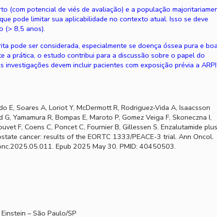
to (com potencial de viés de avaliação) e a população majoritariame
ue pode limitar sua aplicabilidade no contexto atual. Isso se deve
 (> 8,5 anos).
ita pode ser considerada, especialmente se doença óssea pura e bo
a prática, o estudo contribui para a discussão sobre o papel do
 investigações devem incluir pacientes com exposição prévia a ARPI
o E, Soares A, Loriot Y, McDermott R, Rodriguez-Vida A, Isaacsson
d G, Yamamura R, Bompas E, Maroto P, Gomez Veiga F, Skoneczna I,
uvet F, Coens C, Poncet C, Fournier B, Gillessen S. Enzalutamide plu
rostate cancer: results of the EORTC 1333/PEACE-3 trial. Ann Oncol.
nonc.2025.05.011. Epub 2025 May 30. PMID: 40450503.
t Einstein – São Paulo/SP