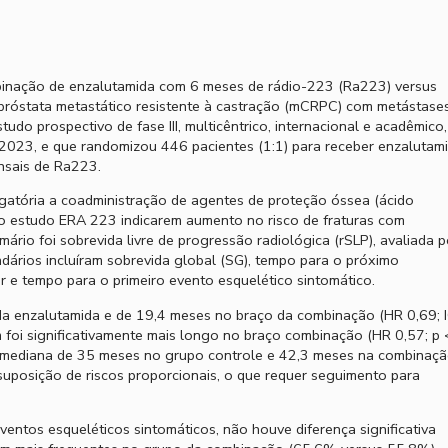
nação de enzalutamida com 6 meses de rádio-223 (Ra223) versus
próstata metastático resistente à castração (mCRPC) com metástase
udo prospectivo de fase III, multicêntrico, internacional e acadêmico,
023, e que randomizou 446 pacientes (1:1) para receber enzalutam
nsais de Ra223.
atória a coadministração de agentes de proteção óssea (ácido
o estudo ERA 223 indicarem aumento no risco de fraturas com
io foi sobrevida livre de progressão radiológica (rSLP), avaliada p
ndários incluíram sobrevida global (SG), tempo para o próximo
 e tempo para o primeiro evento esquelético sintomático.
da enzalutamida e de 19,4 meses no braço da combinação (HR 0,69; 
oi significativamente mais longo no braço combinação (HR 0,57; p 
se mediana de 35 meses no grupo controle e 42,3 meses na combinaç
suposição de riscos proporcionais, o que requer seguimento para
ntos esqueléticos sintomáticos, não houve diferença significativa