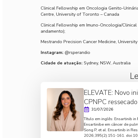
Clinical Fellowship em Oncologia Genito-Urinár
Centre, University of Toronto – Canada
Clinical Fellowship em Imuno-Oncologia/Clinical 
andamento);
Mestrando Precision Cancer Medicine, University
Instagram:
@rsperandio
Cidade de atuação:
Sydney, NSW, Australia
Le
ELEVATE: Novo ini
CPNPC ressecado 
31/07/2026
Título em inglês: Ensartinib 
Ensartinibe em câncer de pul
Song P, et al. Ensartinib in 
2026;395(2):151-161. doi:1