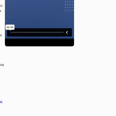
po
a
o
ão
nte
de