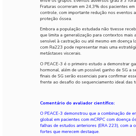
entre os grupos. Eventos adversos grau ≥ 3 fo
Fraturas ocorreram em 24,3% dos pacientes e
controle, com importante redução nos eventos 
proteção óssea.
Embora a população estudada não tivesse recebid
que limita a generalização para contextos mais a
sensível à castração ou até mesmo em doença loc
com Ra223 pode representar mais uma estratégi
metástases viscerais.
O PEACE-3 é o primeiro estudo a demonstrar ga
hormonal, além de um possível ganho de SG a ser
finais de SG serão essenciais para confirmar e
frente ao desafio do sequenciamento ideal das te
Comentário do avaliador científico:
O PEACE-3 demonstrou que a combinação de enz
global em pacientes com mCRPC com doença óss
falhas de estudos anteriores (ERA 223), com a 
fortes que merecem destaque.