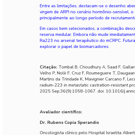
Entre as limitações, destacam-se o desenho aber
virgem de ARPI no cenário hormônio-sensível, o q
principalmente ao longo período de recrutamento
Em casos bem selecionados, a combinação descr
reserva medular. Embora não mude imediatamente 
Ra223 no arsenal terapêutico do mCRPC. Futuras
explorar o papel de biomarcadores.
Citação:
Tombal B, Choudhury A, Saad F, Gallard
Velho P, Nolè F, Cruz F, Roumeguere T, Daugaar
Martins da Trindade K, Mavignier Carcano F, Leco
radium-223 in metastatic castration-resistant p
2025 Sep;36(9):1058-1067. doi: 10.1016/j.an
Avaliador científico:
Dr. Rubens Copia Sperandio
Oncologista clínico pelo Hospital Israelita Alber