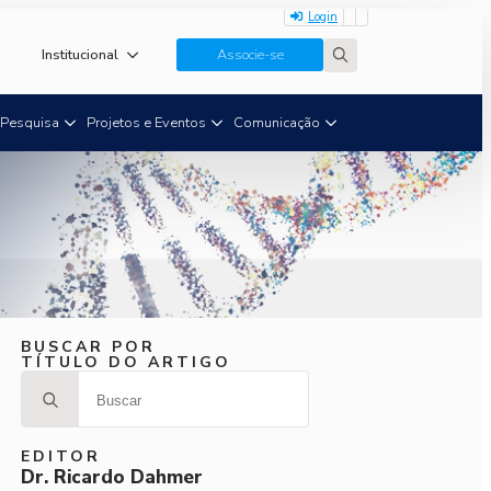
Login
Institucional
Associe-se
Search
for:
Pesquisa
Projetos e Eventos
Comunicação
BUSCAR POR
TÍTULO DO ARTIGO
Search
for:
EDITOR
Dr. Ricardo Dahmer