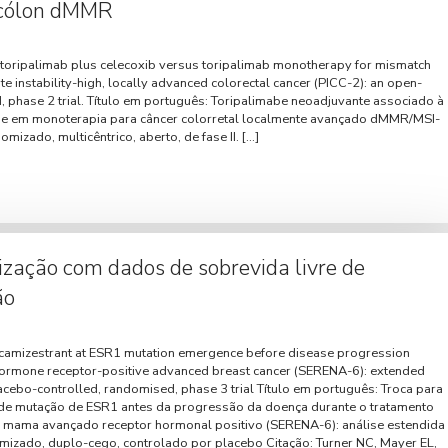
 cólon dMMR
t toripalimab plus celecoxib versus toripalimab monotherapy for mismatch
ite instability-high, locally advanced colorectal cancer (PICC-2): an open-
d, phase 2 trial. Título em português: Toripalimabe neoadjuvante associado à
be em monoterapia para câncer colorretal localmente avançado dMMR/MSI-
omizado, multicêntrico, aberto, de fase II. […]
ação com dados de sobrevida livre de
ão
o camizestrant at ESR1 mutation emergence before disease progression
f hormone receptor-positive advanced breast cancer (SERENA-6): extended
lacebo-controlled, randomised, phase 3 trial Título em português: Troca para
 de mutação de ESR1 antes da progressão da doença durante o tratamento
de mama avançado receptor hormonal positivo (SERENA-6): análise estendida
mizado, duplo-cego, controlado por placebo Citação: Turner NC, Mayer EL,