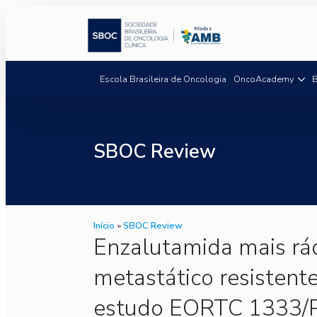
Escola Brasileira de Oncologia
OncoAcademy
B
SBOC Review
Início
»
SBOC Review
Enzalutamida mais rá
metastático resistente
estudo EORTC 1333/