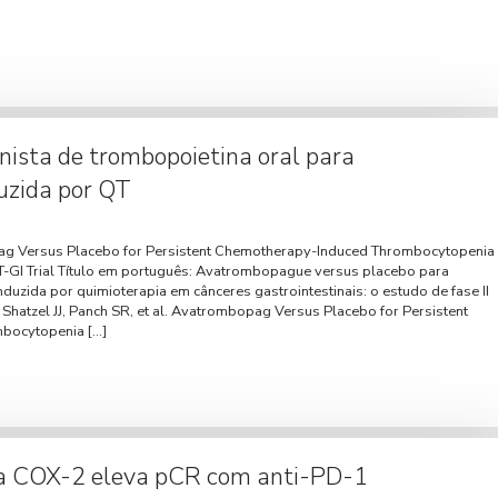
ista de trombopoietina oral para
uzida por QT
pag Versus Placebo for Persistent Chemotherapy-Induced Thrombocytopenia
CT-GI Trial Título em português: Avatrombopague versus placebo para
duzida por quimioterapia em cânceres gastrointestinais: o estudo de fase II
 Shatzel JJ, Panch SR, et al. Avatrombopag Versus Placebo for Persistent
bocytopenia […]
da COX-2 eleva pCR com anti-PD-1