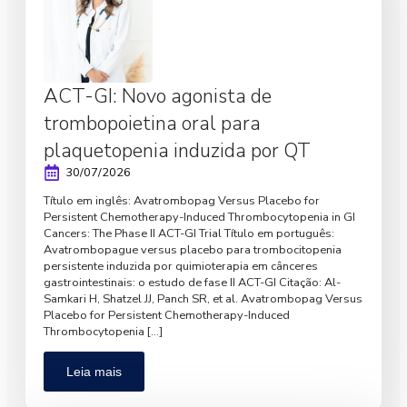
ACT-GI: Novo agonista de
trombopoietina oral para
plaquetopenia induzida por QT
30/07/2026
Título em inglês: Avatrombopag Versus Placebo for
Persistent Chemotherapy-Induced Thrombocytopenia in GI
Cancers: The Phase II ACT-GI Trial Título em português:
Avatrombopague versus placebo para trombocitopenia
persistente induzida por quimioterapia em cânceres
gastrointestinais: o estudo de fase II ACT-GI Citação: Al-
Samkari H, Shatzel JJ, Panch SR, et al. Avatrombopag Versus
Placebo for Persistent Chemotherapy-Induced
Thrombocytopenia […]
Leia mais