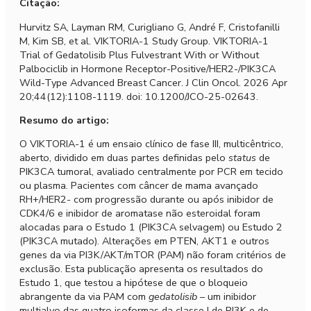
Citação:
Hurvitz SA, Layman RM, Curigliano G, André F, Cristofanilli
M, Kim SB, et al. VIKTORIA-1 Study Group. VIKTORIA-1
Trial of Gedatolisib Plus Fulvestrant With or Without
Palbociclib in Hormone Receptor-Positive/HER2-/PIK3CA
Wild-Type Advanced Breast Cancer. J Clin Oncol. 2026 Apr
20;44(12):1108-1119. doi: 10.1200/JCO-25-02643.
Resumo do artigo:
O VIKTORIA-1 é um ensaio clínico de fase III, multicêntrico,
aberto, dividido em duas partes definidas pelo
status
de
PIK3CA tumoral, avaliado centralmente por PCR em tecido
ou plasma. Pacientes com câncer de mama avançado
RH+/HER2- com progressão durante ou após inibidor de
CDK4/6 e inibidor de aromatase não esteroidal foram
alocadas para o Estudo 1 (PIK3CA selvagem) ou Estudo 2
(PIK3CA mutado). Alterações em PTEN, AKT1 e outros
genes da via PI3K/AKT/mTOR (PAM) não foram critérios de
exclusão. Esta publicação apresenta os resultados do
Estudo 1, que testou a hipótese de que o bloqueio
abrangente da via PAM com
gedatolisib
– um inibidor
multialvo das quatro isoformas da classe I de PI3K e de