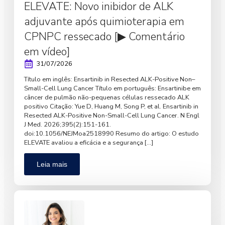
ELEVATE: Novo inibidor de ALK
adjuvante após quimioterapia em
CPNPC ressecado [▶ Comentário
em vídeo]
31/07/2026
Título em inglês: Ensartinib in Resected ALK-Positive Non–
Small-Cell Lung Cancer Título em português: Ensartinibe em
câncer de pulmão não-pequenas células ressecado ALK
positivo Citação: Yue D, Huang M, Song P, et al. Ensartinib in
Resected ALK-Positive Non-Small-Cell Lung Cancer. N Engl
J Med. 2026;395(2):151-161.
doi:10.1056/NEJMoa2518990 Resumo do artigo: O estudo
ELEVATE avaliou a eficácia e a segurança […]
Leia mais