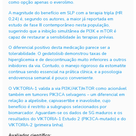
como opção apenas o everolimo.
A magnitude do benefício em SLP com a terapia tripla (HR
0,24) é, segundo os autores, a maior já reportada em
estudo de fase III contemporâneo nesta população,
sugerindo que a inibição simultânea de PI3K e mTOR é
capaz de restaurar a sensibilidade às terapias prévias.
O diferencial positivo desta medicação parece ser a
tolerabilidade. O
gedatolisib
demonstrou taxas de
hiperglicemia e de descontinuação muito inferiores a outros
inibidores da via. Contudo, o manejo rigoroso da estomatite
continua sendo essencial na prática clínica, e a posologia
endovenosa semanal é pouco conveniente.
O VIKTORIA-1 valida a via PI3K/AKT/mTOR como acionável
também em tumores PIK3CA selvagens – um diferencial em
relação a alpelisibe, capivasertibe e inavolisibe, cujo
benefício é restrito a subgrupos selecionados por
biomarcador. Aguardam-se os dados de SG maduros e os
resultados do VIKTORIA-1 Estudo 2 (PIK3CA-mutado) e do
VIKTORIA-2 (primeira linha).
Avaliador científico: