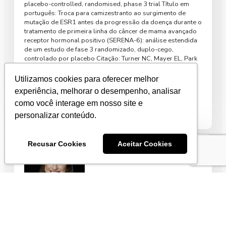
placebo-controlled, randomised, phase 3 trial Título em
português: Troca para camizestranto ao surgimento de
mutação de ESR1 antes da progressão da doença durante o
tratamento de primeira linha do câncer de mama avançado
receptor hormonal positivo (SERENA-6): análise estendida
de um estudo de fase 3 randomizado, duplo-cego,
controlado por placebo Citação: Turner NC, Mayer EL, Park
YH, et al. Switching to camizestrant at ESR1 mutation
emergence before disease progression during first-line
Utilizamos cookies para oferecer melhor
treatment of […]
experiência, melhorar o desempenho, analisar
como você interage em nosso site e
Leia mais
personalizar conteúdo.
Recusar Cookies
Aceitar Cookies
TROPION-Breast02: ADC anti-