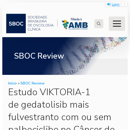
Login
Search
for:
SBOC Review
Início
»
SBOC Review
Estudo VIKTORIA-1
de gedatolisib mais
fulvestranto com ou sem
palbociclibe no Câncer de