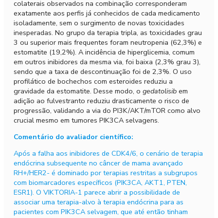
colaterais observados na combinação corresponderam
exatamente aos perfis já conhecidos de cada medicamento
isoladamente, sem o surgimento de novas toxicidades
inesperadas. No grupo da terapia tripla, as toxicidades grau
3 ou superior mais frequentes foram neutropenia (62,3%) e
estomatite (19,2%). A incidência de hiperglicemia, comum
em outros inibidores da mesma via, foi baixa (2,3% grau 3),
sendo que a taxa de descontinuação foi de 2,3%. O uso
profilático de bochechos com esteroides reduziu a
gravidade da estomatite. Desse modo, o
gedatolisib
em
adição ao fulvestranto reduziu drasticamente o risco de
progressão, validando a via do PI3K/AKT/mTOR como alvo
crucial mesmo em tumores PIK3CA selvagens.
Comentário do avaliador científico:
Após a falha aos inibidores de CDK4/6, o cenário de terapia
endócrina subsequente no câncer de mama avançado
RH+/HER2- é dominado por terapias restritas a subgrupos
com biomarcadores específicos (PIK3CA, AKT1, PTEN,
ESR1). O VIKTORIA-1 parece abrir a possibilidade de
associar uma terapia-alvo à terapia endócrina para as
pacientes com PIK3CA selvagem, que até então tinham