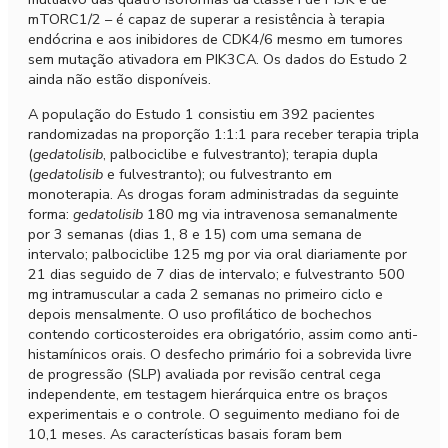
mTORC1/2 – é capaz de superar a resistência à terapia
endócrina e aos inibidores de CDK4/6 mesmo em tumores
sem mutação ativadora em PIK3CA. Os dados do Estudo 2
ainda não estão disponíveis.
A população do Estudo 1 consistiu em 392 pacientes
randomizadas na proporção 1:1:1 para receber terapia tripla
(
gedatolisib
, palbociclibe e fulvestranto); terapia dupla
(
gedatolisib
e fulvestranto); ou fulvestranto em
monoterapia. As drogas foram administradas da seguinte
forma:
gedatolisib
180 mg via intravenosa semanalmente
por 3 semanas (dias 1, 8 e 15) com uma semana de
intervalo; palbociclibe 125 mg por via oral diariamente por
21 dias seguido de 7 dias de intervalo; e fulvestranto 500
mg intramuscular a cada 2 semanas no primeiro ciclo e
depois mensalmente. O uso profilático de bochechos
contendo corticosteroides era obrigatório, assim como anti-
histamínicos orais. O desfecho primário foi a sobrevida livre
de progressão (SLP) avaliada por revisão central cega
independente, em testagem hierárquica entre os braços
experimentais e o controle. O seguimento mediano foi de
10,1 meses. As características basais foram bem