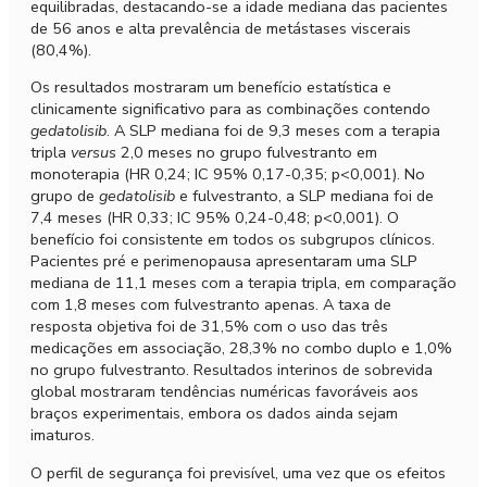
equilibradas, destacando-se a idade mediana das pacientes
de 56 anos e alta prevalência de metástases viscerais
(80,4%).
Os resultados mostraram um benefício estatística e
clinicamente significativo para as combinações contendo
gedatolisib
. A SLP mediana foi de 9,3 meses com a terapia
tripla
versus
2,0 meses no grupo fulvestranto em
monoterapia (HR 0,24; IC 95% 0,17-0,35; p<0,001). No
grupo de
gedatolisib
e fulvestranto, a SLP mediana foi de
7,4 meses (HR 0,33; IC 95% 0,24-0,48; p<0,001). O
benefício foi consistente em todos os subgrupos clínicos.
Pacientes pré e perimenopausa apresentaram uma SLP
mediana de 11,1 meses com a terapia tripla, em comparação
com 1,8 meses com fulvestranto apenas. A taxa de
resposta objetiva foi de 31,5% com o uso das três
medicações em associação, 28,3% no combo duplo e 1,0%
no grupo fulvestranto. Resultados interinos de sobrevida
global mostraram tendências numéricas favoráveis aos
braços experimentais, embora os dados ainda sejam
imaturos.
O perfil de segurança foi previsível, uma vez que os efeitos