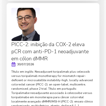
PICC-2: inibição da COX-2 eleva
pCR com anti-PD-1 neoadjuvante
em cólon dMMR
30/07/2026
Título em inglês: Neoadjuvant toripalimab plus celecoxib
versus toripalimab monotherapy for mismatch repair-
deficient or microsatellite instability-high, locally advanced
colorectal cancer (PICC-2): an open-label, multicentre,
randomised, phase 2 trial. Título em português:
Toripalimabe neoadjuvante associado à celecoxibe versus
toripalimabe em monoterapia para câncer colorretal
localmente avançado dMMR/MSI-H (PICC-2): ensaio clínico
randomizado, multicêntrico, aberto, de fase II. […]