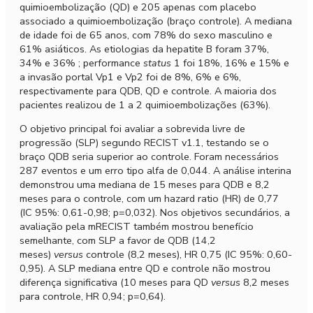
quimioembolização (QD) e 205 apenas com placebo
associado a quimioembolizaçã
o (bra
ç
o controle). A mediana
de idade foi de 65 anos, com 78% do sexo masculino e
61% asi
á
ticos. As etiologias da hepatite B foram 37%,
34% e 36% ;
performance
status
1 foi 18%, 16% e 15% e
a invasão portal Vp1 e Vp2 foi de 8%, 6% e 6%,
respectivamente para QDB, QD e controle. A maioria dos
pacientes realizou de 1 a 2 quimioembolizações (63%).
O objetivo principal foi avaliar a sobrevida livre de
progressão (SLP) segundo RECIST v1.1, testando se o
bra
ç
o QDB seria superior ao controle. Foram necess
á
rios
287 eventos e um erro tipo alfa de 0,044. A an
á
lise interina
demonstrou uma mediana de 15 meses para QDB e 8,2
meses para o controle, com um hazard ratio (HR) de 0,77
(IC 95%: 0,61-0,98; p=0,032). Nos objetivos secund
á
rios, a
avaliação pela mRECIST tamb
é
m mostrou benef
í
cio
semelhante, com SLP a favor de QDB (14,2
meses)
versus
controle (8,2 meses), HR 0,75 (IC 95%: 0,60-
0,95). A SLP mediana entre QD e controle não mostrou
diferen
ç
a significativa (10 meses para QD
versus
8,2 meses
para controle, HR 0,94; p=0,64).