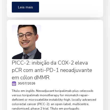
Leia mais
PICC-2: inibição da COX-2 eleva
pCR com anti-PD-1 neoadjuvante
em cólon dMMR
30/07/2026
Título em inglês: Neoadjuvant toripalimab plus celecoxib
versus toripalimab monotherapy for mismatch repair-
deficient or microsatellite instability-high, locally advanced
colorectal cancer (PICC-2): an open-label, multicentre,
randomised, phase 2 trial. Título em português: