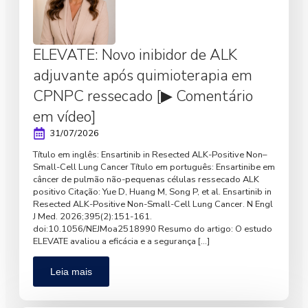
ELEVATE: Novo inibidor de ALK
adjuvante após quimioterapia em
CPNPC ressecado [▶ Comentário
em vídeo]
31/07/2026
Título em inglês: Ensartinib in Resected ALK-Positive Non–
Small-Cell Lung Cancer Título em português: Ensartinibe em
câncer de pulmão não-pequenas células ressecado ALK
positivo Citação: Yue D, Huang M, Song P, et al. Ensartinib in
Resected ALK-Positive Non-Small-Cell Lung Cancer. N Engl
J Med. 2026;395(2):151-161.
doi:10.1056/NEJMoa2518990 Resumo do artigo: O estudo
ELEVATE avaliou a eficácia e a segurança […]
Leia mais