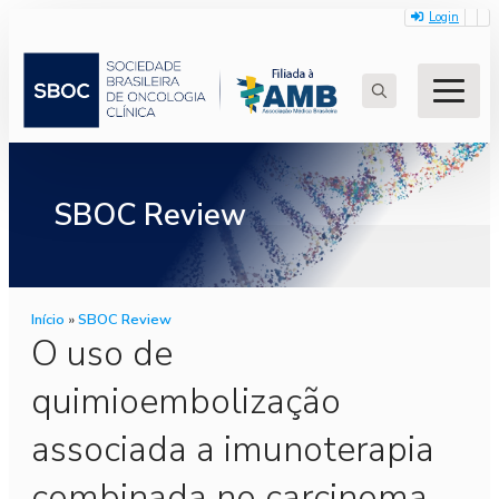
Login
Search
for:
SBOC Review
Início
»
SBOC Review
O uso de
quimioembolização
associada a imunoterapia
combinada no carcinoma