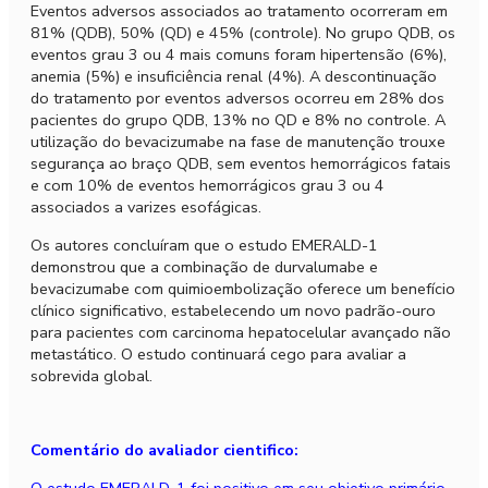
Eventos adversos associados ao tratamento ocorreram em
81% (QDB), 50% (QD) e 45% (controle). No grupo QDB, os
eventos grau 3 ou 4 mais comuns foram hipertensão (6%),
anemia (5%) e insufici
ê
ncia renal (4%). A descontinuação
do tratamento por eventos adversos ocorreu em 28% dos
pacientes do grupo QDB, 13% no QD e 8% no controle. A
utilização do bevacizumabe na fase de manutenção trouxe
seguran
ç
a ao bra
ç
o QDB, sem eventos hemorr
á
gicos fatais
e com 10% de eventos hemorr
á
gicos grau 3 ou 4
associados a varizes esof
á
gicas.
Os autores conclu
í
ram que o estudo EMERALD-1
demonstrou que a combinação de durvalumabe e
bevacizumabe com quimioembolização oferece um benef
í
cio
cl
í
nico significativo, estabelecendo um novo padrão-ouro
para pacientes com carcinoma hepatocelular avan
ç
ado não
metast
á
tico. O estudo continuar
á
cego para avaliar a
sobrevida global.
Comentário do avaliador cientifico:
O estudo EMERALD-1 foi positivo em seu objetivo prim
á
rio,