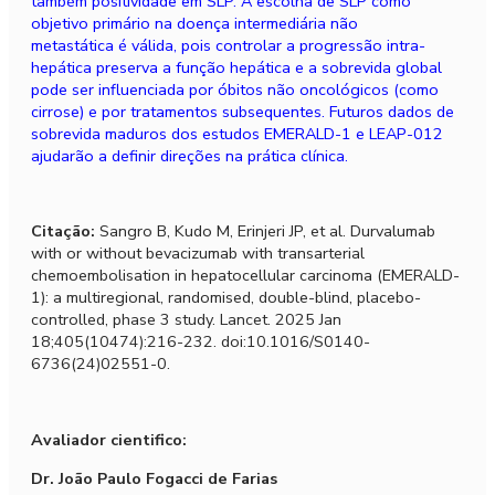
também positividade em SLP. A escolha de SLP como
objetivo prim
á
rio na doen
ça intermediá
ria n
ão
metast
á
tica
é
vá
lida, pois controlar a progressão intra-
hep
á
tica preserva a fun
çã
o hepá
tica
e a sobrevida global
pode ser influenciada por
ó
bitos nã
o oncol
ó
gicos (como
cirrose) e por tratamentos subsequentes. Futuros dados de
sobrevida maduros dos estudos EMERALD-1 e LEAP-012
ajudarão a definir direções na pr
á
tica cl
í
nica.
Citação:
Sangro B, Kudo M, Erinjeri JP, et al.
Durvalumab
with or without bevacizumab with transarterial
chemoembolisation in hepatocellular carcinoma (EMERALD-
1): a multiregional, randomised, double-blind, placebo-
controlled, phase 3 study.
Lancet. 2025 Jan
18;405(10474):216-232. doi:10.1016/S0140-
6736(24)02551-0.
Avaliador cientifico:
Dr. João Paulo Fogacci de Farias