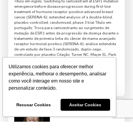
Título em inglês: Switching to camizestrant at ESR1 mutation
emergence before disease progression during first-line
treatment of hormone receptor-positive advanced breast
cancer (SERENA-6): extended analysis of a double-blind,
placebo-controlled, randomised, phase 3 trial Título em
português: Troca para camizestranto ao surgimento de
mutação de ESR1 antes da progressão da doença durante o
tratamento de primeira linha do câncer de mama avançado
receptor hormonal positivo (SERENA-6): análise estendida
de um estudo de fase 3 randomizado, duplo-cego,
controlado por placebo Citação: Turner NC, Mayer EL, Park
YH, et al. Switching to camizestrant at ESR1 mutation
emergence before disease progression during first-line
Utilizamos cookies para oferecer melhor
treatment of […]
experiência, melhorar o desempenho, analisar
como você interage em nosso site e
Leia mais
personalizar conteúdo.
Recusar Cookies
Aceitar Cookies