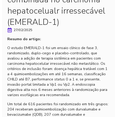
hepatocelualr irressecável
(EMERALD-1)
27/02/2025
Resumo do artigo:
O estudo EMERALD-1 foi um ensaio cl
í
nico de fase 3,
randomizado, duplo-cego e placebo-controlado, que
avaliou a adição de terapia sist
ê
mica em pacientes com
carcinoma hepatocelular irressec
ável
n
ão metast
á
tico. Os
crit
é
rios de inclus
ão foram: doen
ça hepá
tica trat
á
vel com 1
a 4 quimioembolizações em at
é
16 semanas, classificaçã
o
CHILD at
é
B7, performance
status
0 a 1 e, se presente,
invas
ão portal limitada a Vp1 ou Vp2. A endoscopia
digestiva alta nos 6 meses anteriores
à
randomiza
çã
o para
varizes esof
á
gicas era recomendada.
Um total de 616 pacientes foi randomizado em tr
ê
s grupos:
204 receberam quimioembolização com durvalumabe e
bevacizumabe (QDB), 207 com durvalumabe e