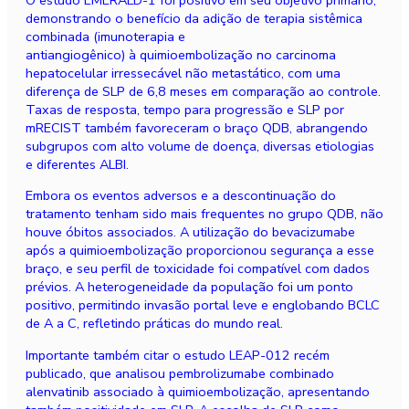
demonstrando o benef
í
cio da adição de terapia sist
ê
mica
combinada (imunoterapia e
antiangiog
ê
nico)
à
quimioembolizaçã
o no carcinoma
hepatocelular irressec
á
vel não metast
á
tico, com uma
diferen
ç
a de SLP de 6,8 meses em comparação ao controle.
Taxas de resposta, tempo para progressão e SLP por
mRECIST tamb
é
m favoreceram o bra
ç
o QDB, abrangendo
subgrupos com alto volume de doen
ç
a, diversas etiologias
e diferentes
ALBI.
Embora os eventos adversos e a descontinuação do
tratamento tenham sido mais frequentes no grupo QDB, não
houve
ó
bitos associados. A utilizaçã
o do bevacizumabe
ap
ó
s a quimioembolização proporcionou seguran
ç
a a esse
bra
ç
o, e seu perfil de toxicidade foi compat
í
vel com dados
pr
é
vios. A heterogeneidade da população foi um ponto
positivo, permitindo invasão portal leve e englobando BCLC
de A a C, refletindo pr
á
ticas do mundo real.
Importante tamb
é
m
citar o estudo LEAP-012 recém
publicado, que analisou pembrolizumabe combinado
a
lenvatinib
associado
à
quimioembolização, apresentando