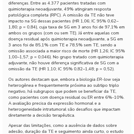
diferenças. Entre as 4.377 pacientes tratadas com
quimioterapia neoadjuvante, 49% atingiram resposta
patológica completa (RPC). A omissão da TE não teve
impacto na SG dessas pacientes (HR 1,06; IC 95% 0,62–
1,80; p = 0,84), cuja taxa de SG em 3 anos foi de 97,1% em
ambos os grupos (com ou sem TE). Já entre aquelas com
doença residual após quimioterapia neoadjuvante, a SG em
3 anos foi de 85,1% com TE e 78,5% sem TE, sendo a
omissão associada a maior risco de morte (HR 1,26; IC 95%
1,00–1,57; p = 0,046). No grupo tratado com quimioterapia
adjuvante, não houve diferença significativa de SG com a
omissão da TE (HR 1,10; IC 95% 0,82–1,48; p = 0,52).
Os autores destacam que, embora a biologia
ER-low
seja
heterogênea e frequentemente próxima ao subtipo triplo
negativo, há subgrupos que podem se beneficiar da TE,
como pacientes com doença residual ou ER entre 6%-10%.
A avaliação precisa da expressão hormonal e a
heterogeneidade intratumoral são desafios que impactam
diretamente a decisão terapêutica.
Apesar das limitações, como a ausência de dados sobre
adesão, duração da TE e seguimento ainda curto, o estudo