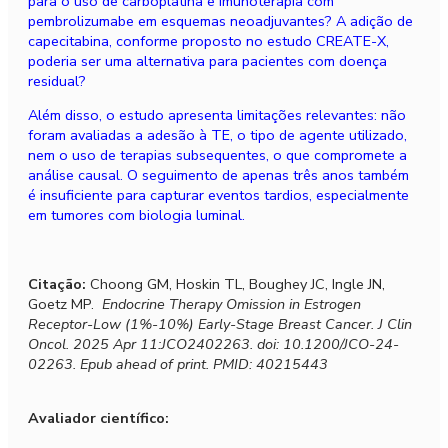
para o uso de carboplatina e imunoterapia com
pembrolizumabe em esquemas neoadjuvantes? A adição de
capecitabina, conforme proposto no estudo CREATE-X,
poderia ser uma alternativa para pacientes com doença
residual?
Além disso, o estudo apresenta limitações relevantes: não
foram avaliadas a adesão à TE, o tipo de agente utilizado,
nem o uso de terapias subsequentes, o que compromete a
análise causal. O seguimento de apenas três anos também
é insuficiente para capturar eventos tardios, especialmente
em tumores com biologia luminal.
Citação:
Choong GM, Hoskin TL, Boughey JC, Ingle JN,
Goetz MP.
Endocrine Therapy Omission in Estrogen
Receptor-Low (1%-10%) Early-Stage Breast Cancer. J Clin
Oncol. 2025 Apr 11:JCO2402263. doi: 10.1200/JCO-24-
02263. Epub ahead of print. PMID: 40215443
Avaliador científico: