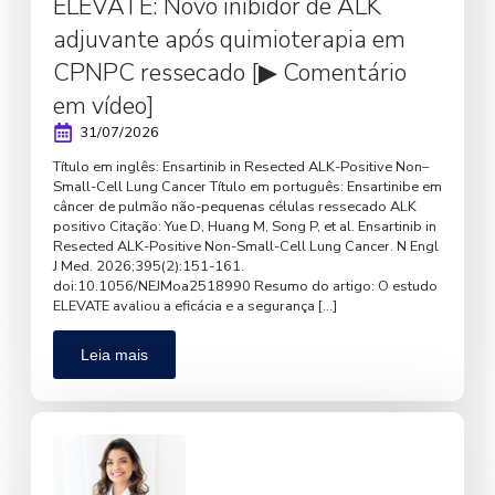
ELEVATE: Novo inibidor de ALK
adjuvante após quimioterapia em
CPNPC ressecado [▶ Comentário
em vídeo]
31/07/2026
Título em inglês: Ensartinib in Resected ALK-Positive Non–
Small-Cell Lung Cancer Título em português: Ensartinibe em
câncer de pulmão não-pequenas células ressecado ALK
positivo Citação: Yue D, Huang M, Song P, et al. Ensartinib in
Resected ALK-Positive Non-Small-Cell Lung Cancer. N Engl
J Med. 2026;395(2):151-161.
doi:10.1056/NEJMoa2518990 Resumo do artigo: O estudo
ELEVATE avaliou a eficácia e a segurança […]
Leia mais