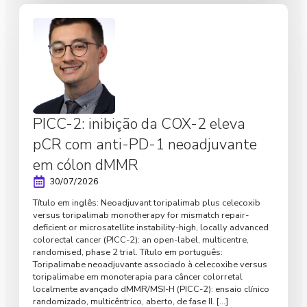
PICC-2: inibição da COX-2 eleva
pCR com anti-PD-1 neoadjuvante
em cólon dMMR
30/07/2026
Título em inglês: Neoadjuvant toripalimab plus celecoxib
versus toripalimab monotherapy for mismatch repair-
deficient or microsatellite instability-high, locally advanced
colorectal cancer (PICC-2): an open-label, multicentre,
randomised, phase 2 trial. Título em português:
Toripalimabe neoadjuvante associado à celecoxibe versus
toripalimabe em monoterapia para câncer colorretal
localmente avançado dMMR/MSI-H (PICC-2): ensaio clínico
randomizado, multicêntrico, aberto, de fase II. […]