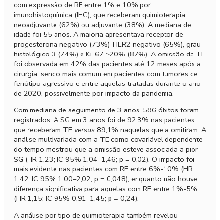
com expressão de RE entre 1% e 10% por
imunohistoquímica (IHC), que receberam quimioterapia
neoadjuvante (62%) ou adjuvante (38%). A mediana de
idade foi 55 anos. A maioria apresentava receptor de
progesterona negativo (73%), HER2 negativo (65%), grau
histológico 3 (74%) e Ki-67 ≥20% (87%). A omissão da TE
foi observada em 42% das pacientes até 12 meses após a
cirurgia, sendo mais comum em pacientes com tumores de
fenótipo agressivo e entre aquelas tratadas durante o ano
de 2020, possivelmente por impacto da pandemia.
Com mediana de seguimento de 3 anos, 586 óbitos foram
registrados. A SG em 3 anos foi de 92,3% nas pacientes
que receberam TE
versus
89,1% naquelas que a omitiram. A
análise multivariada com a TE como covariável dependente
do tempo mostrou que a omissão esteve associada a pior
SG (HR 1,23; IC 95% 1,04–1,46; p = 0,02). O impacto foi
mais evidente nas pacientes com RE entre 6%-10% (HR
1,42; IC 95% 1,00–2,02; p = 0,048), enquanto não houve
diferença significativa para aquelas com RE entre 1%-5%
(HR 1,15; IC 95% 0,91–1,45; p = 0,24).
A análise por tipo de quimioterapia também revelou