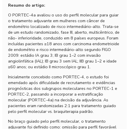
Resumo do artigo:
O PORTEC-4a avaliou o uso do perfil molecular para guiar
o tratamento adjuvante em mulheres com câncer de
endométrio localizado de risco intermediário-alto. Trata-se
de um estudo randomizado, fase III, aberto, multicêntrico, de
não- inferioridade, conduzido em 8 países europeus. Foram
incluídas pacientes ≥18 anos com carcinoma endometrioide
de endométrio e risco intermediário-alto segundo FIGO
2009: estádio IA grau 3; IB grau 1–2 com invasão
angiolinfática (IAL); IB grau 3 sem IAL; IIB grau 1–2 e idade
≥60 anos; ou estádio II microscópico grau 1.
Inicialmente concebido como PORTEC-4, o estudo foi
emendado após dificuldade de recrutamento e evidências
prognósticas dos subgrupos moleculares no PORTEC-1 e
PORTEC-2, passando a incorporar a estratificação
molecular (PORTEC-4a) na decisão da adjuvância. As
pacientes eram randomizadas 2:1 para tratamento guiado
pelo perfil molecular vs. braquiterapia padrão.
No braço guiado pelo perfil molecular, o tratamento
adjuvante foi definido como: omissão para perfil favorável