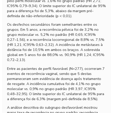
pelo perfil molecular vs. 1,6% no grupo padrão (HR 2,71;
IC95% 0,79–9,34). O limite superior do IC unilateral de 95%
para a diferença foi de 5,3%, abaixo da margem pré-
definida de não-inferioridade (p < 0,01).
Os desfechos secundários foram semelhantes entre os
grupos. Em 5 anos, a recorrência pélvica foi de 3,2% no
grupo molecular vs. 5,2% no padrão (HR 0,65; IC95%
0,27–1,56), e a recorrência locorregional de 8,8% vs. 7,5%
(HR 1,21; IC95% 0,63–2,32). A incidência de metástases à
distância foi de 10,5% em ambos os braços. A sobrevida
global em 5 anos foi de 88,0% vs. 90,9% (HR 1,24; IC95%
0,72–2,13).
Entre as pacientes de perfil favorável (N=277), ocorreram 7
eventos de recorrência vaginal, sendo que 5 destas
permaneceram sem evidência de doença após tratamento
de resgate. A incidência cumulativa foi de 4,1% no grupo
molecular vs. 0,9% no grupo padrão (HR 3,97; IC95%
0,48–32,95). O limite superior do IC unilateral de 95% para
a diferença foi de 6,3% (margem pré-definida de 8,5%).
A análise descritiva do subgrupo desfavorável mostrou
maior taxa de recorrência no grupo padrão: recorrência