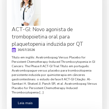
ACT-GI: Novo agonista de
trombopoietina oral para
plaquetopenia induzida por QT
30/07/2026
Título em inglês: Avatrombopag Versus Placebo for
Persistent Chemotherapy-Induced Thrombocytopenia in GI
Cancers: The Phase II ACT-GI Trial Título em português:
Avatrombopague versus placebo para trombocitopenia
persistente induzida por quimioterapia em cânceres
gastrointestinais: o estudo de fase II ACT-GI Citação: Al-
Samkari H, Shatzel JJ, Panch SR, et al. Avatrombopag Versus
Placebo for Persistent Chemotherapy-Induced
Thrombocytopenia […]
Leia mais