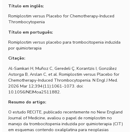
Título em inglês:
Romiplostim versus Placebo for Chemotherapy-Induced
Thrombocytopenia
Título em português:
Romiplostim
versus
placebo para trombocitopenia induzida
por quimioterapia
Citação:
Al-Samkari H, Muñoz C, Geredeli Ç, Korantzis I, González
Astorga B, Arslan C, et al. Romiplostim versus Placebo for
Chemotherapy-Induced Thrombocytopenia. N Engl J Med.
2026 Mar 12;394(11):1061-1073. doi:
10.1056/NEJMoa2511882.
Resumo do artigo:
O estudo RECITE, publicado recentemente no New England
Journal of Medicine, avaliou o papel de romiplostim no
manejo da trombocitopenia induzida por quimioterapia (CIT)
em esquemas contendo oxaliplatina para neoplasias