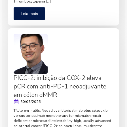
Thrombocytopenia […]
Leia mais
PICC-2: inibição da COX-2 eleva
pCR com anti-PD-1 neoadjuvante
em cólon dMMR
30/07/2026
Título em inglês: Neoadjuvant toripalimab plus celecoxib
versus toripalimab monotherapy for mismatch repair-
deficient or microsatellite instability-high, locally advanced
colorectal cancer (PICC-2): an open-label, multicentre,