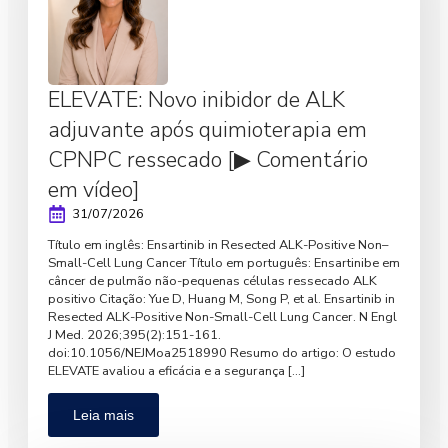
ELEVATE: Novo inibidor de ALK
adjuvante após quimioterapia em
CPNPC ressecado [▶ Comentário
em vídeo]
31/07/2026
Título em inglês: Ensartinib in Resected ALK-Positive Non–
Small-Cell Lung Cancer Título em português: Ensartinibe em
câncer de pulmão não-pequenas células ressecado ALK
positivo Citação: Yue D, Huang M, Song P, et al. Ensartinib in
Resected ALK-Positive Non-Small-Cell Lung Cancer. N Engl
J Med. 2026;395(2):151-161.
doi:10.1056/NEJMoa2518990 Resumo do artigo: O estudo
ELEVATE avaliou a eficácia e a segurança […]
Leia mais