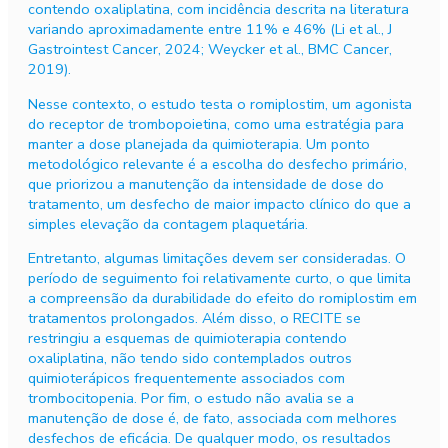
contendo oxaliplatina, com incidência descrita na literatura
variando aproximadamente entre 11% e 46% (Li et al., J
Gastrointest Cancer, 2024; Weycker et al., BMC Cancer,
2019).
Nesse contexto, o estudo testa o romiplostim, um agonista
do receptor de trombopoietina, como uma estratégia para
manter a dose planejada da quimioterapia. Um ponto
metodológico relevante é a escolha do desfecho primário,
que priorizou a manutenção da intensidade de dose do
tratamento, um desfecho de maior impacto clínico do que a
simples elevação da contagem plaquetária.
Entretanto, algumas limitações devem ser consideradas. O
período de seguimento foi relativamente curto, o que limita
a compreensão da durabilidade do efeito do romiplostim em
tratamentos prolongados. Além disso, o RECITE se
restringiu a esquemas de quimioterapia contendo
oxaliplatina, não tendo sido contemplados outros
quimioterápicos frequentemente associados com
trombocitopenia. Por fim, o estudo não avalia se a
manutenção de dose é, de fato, associada com melhores
desfechos de eficácia. De qualquer modo, os resultados