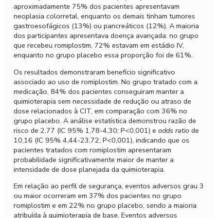
aproximadamente 75% dos pacientes apresentavam
neoplasia colorretal, enquanto os demais tinham tumores
gastroesofágicos (13%) ou pancreáticos (12%). A maioria
dos participantes apresentava doença avançada: no grupo
que recebeu romiplostim, 72% estavam em estádio IV,
enquanto no grupo placebo essa proporção foi de 61%.
Os resultados demonstraram benefício significativo
associado ao uso de romiplostim. No grupo tratado com a
medicação, 84% dos pacientes conseguiram manter a
quimioterapia sem necessidade de redução ou atraso de
dose relacionados à CIT, em comparação com 36% no
grupo placebo. A análise estatística demonstrou razão de
risco de 2,77 (IC 95% 1,78-4,30; P<0,001) e
odds ratio
de
10,16 (IC 95% 4,44-23,72; P<0,001), indicando que os
pacientes tratados com romiplostim apresentaram
probabilidade significativamente maior de manter a
intensidade de dose planejada da quimioterapia.
Em relação ao perfil de segurança, eventos adversos grau 3
ou maior ocorreram em 37% dos pacientes no grupo
romiplostim e em 22% no grupo placebo, sendo a maioria
atribuída à quimioterapia de base. Eventos adversos