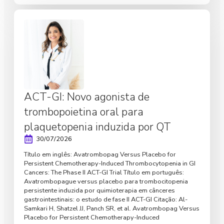
ACT-GI: Novo agonista de
trombopoietina oral para
plaquetopenia induzida por QT
30/07/2026
Título em inglês: Avatrombopag Versus Placebo for
Persistent Chemotherapy-Induced Thrombocytopenia in GI
Cancers: The Phase II ACT-GI Trial Título em português:
Avatrombopague versus placebo para trombocitopenia
persistente induzida por quimioterapia em cânceres
gastrointestinais: o estudo de fase II ACT-GI Citação: Al-
Samkari H, Shatzel JJ, Panch SR, et al. Avatrombopag Versus
Placebo for Persistent Chemotherapy-Induced