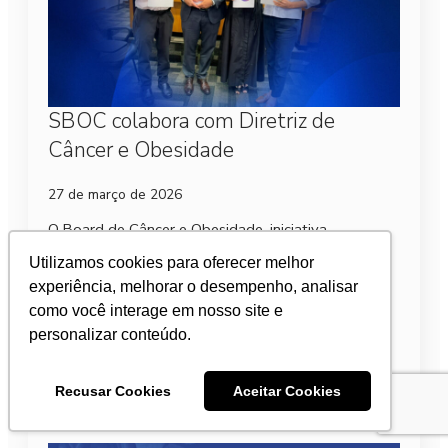
SBOC colabora com Diretriz de
Câncer e Obesidade
27 de março de 2026
O Board de Câncer e Obesidade, iniciativa
coordenada pelo Instituto Oncoguia e pela
Utilizamos cookies para oferecer melhor
Obesidade Brasil, com participação da Sociedade
experiência, melhorar o desempenho, analisar
Brasileira de Oncologia Clínica (SBOC) e outras 10
instituições de referência…
como você interage em nosso site e
personalizar conteúdo.
Leia mais
Recusar Cookies
Aceitar Cookies