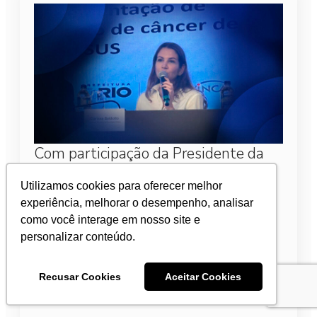
Com participação da Presidente da
SBOC, Dra. Clarissa Baldotto, novo
Utilizamos cookies para oferecer melhor
estudo sobre rastreio de câncer de
experiência, melhorar o desempenho, analisar
pulmão no SUS é anunciado
como você interage em nosso site e
personalizar conteúdo.
1 de abril de 2026
Ela defendeu a integração de esforços entre ciência,
Recusar Cookies
Aceitar Cookies
políticas públicas e prática clínica como caminho
para transformar o cenário da doença no país.