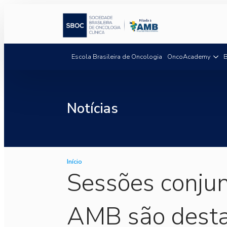
Escola Brasileira de Oncologia
OncoAcademy
B
Notícias
Início
Sessões conju
AMB são desta