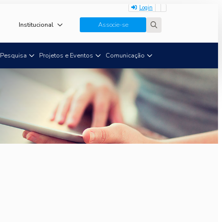
Login
Institucional
Associe-se
Search
for:
Pesquisa
Projetos e Eventos
Comunicação