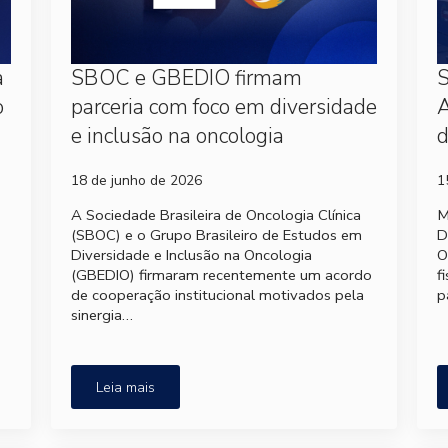
a
SBOC e GBEDIO firmam
S
o
parceria com foco em diversidade
A
e inclusão na oncologia
d
18 de junho de 2026
1
A Sociedade Brasileira de Oncologia Clínica
M
(SBOC) e o Grupo Brasileiro de Estudos em
D
Diversidade e Inclusão na Oncologia
O
(GBEDIO) firmaram recentemente um acordo
f
de cooperação institucional motivados pela
p
sinergia…
Leia mais