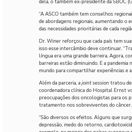
dela, o também ex-presidente da SBOC (Ges
“A ASCO também tem conselhos regionais
de abordagens regionais, aumentando o 
das necessidades prioritárias de cada região
Dr. Winer reforçou que cada país tem suas
isso esse intercâmbio deve continuar. “Tr
língua era uma grande barreira. Agora, c
barreiras estão diminuindo. E a pandemi
mundo para compartilhar experiências e 
Além da parceria, a
joint session
tratou de 
coordenadora clínica do Hospital Ernst
preocupações dos oncologistas para os pr
tratamento nos sobreviventes do câncer.
“São diversos os efeitos. Alguns que sur
depressão, medo do retorno, cardiotoxic