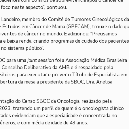
pacientes com 10 anos de sobrevivência após o câncer de
 foco neste aspecto”, pontuou.
o Landeiro, membro do Comitê de Tumores Ginecológicos da
de Estudos em Câncer de Mama (GBECAM), trouxe o dado q
iventes de câncer no mundo. E adicionou: “Precisamos
a e baixa renda, criando programas de cuidado dos pacientes
 no sistema público”.
BOC para uma
joint session
foi a Associação Médica Brasileira
 Conselho Deliberativo da AMB e é respaldado pela
sileiros para executar e prover o Título de Especialista em
abertura da mesa a presidente da SBOC, Dra. Anelisa
entação do Censo SBOC da Oncologia, realizado pela
2023, trazendo um perfil de quem é o oncologista clínico
ados evidenciam que a especialidade é concentrada no
êneros, e com média de idade de 43 anos.