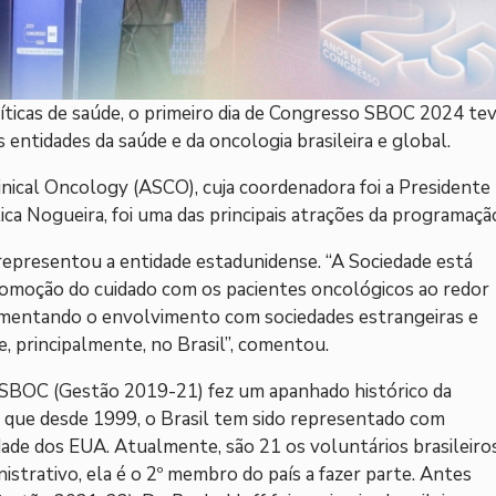
íticas de saúde, o primeiro dia de Congresso SBOC 2024 te
ntidades da saúde e da oncologia brasileira e global.
nical Oncology (ASCO), cuja coordenadora foi a Presidente
ca Nogueira, foi uma das principais atrações da programaçã
representou a entidade estadunidense. “A Sociedade está
omoção do cuidado com os pacientes oncológicos ao redor
umentando o envolvimento com sociedades estrangeiras e
, principalmente, no Brasil”, comentou.
da SBOC (Gestão 2019-21) fez um apanhado histórico da
que desde 1999, o Brasil tem sido representado com
dade dos EUA. Atualmente, são 21 os voluntários brasileiro
strativo, ela é o 2º membro do país a fazer parte. Antes