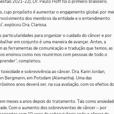
tão 2021-22), Dr. Paulo Hoff foi o primeiro brasileiro.
, cujo propósito é aumentar o engajamento global por me
envolvimento dos membros da entidade e o entendimento
”, explicou Dra. Clarissa.
 particularidades para organizar o cuidado do câncer e por
abalhar em conjunto é uma maneira de avançar. Antes, a
om as ferramentas de comunicação e tradução que temos, as
a nos ensinou como nos reunirmos com pessoas de todo o
aprender”, completou.
toxicidade e sobrevivência ao câncer. Dra. Karin Jordan,
 von Bergmann, em Potsdam (Alemanha). Uma das
óximos anos deverá ser, na sua avaliação, com os efeitos d
gem meses a anos depois do tratamento. Tais como ansiedad
idade. Com o aumento dos sobreviventes de câncer – por