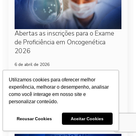
Abertas as inscrições para o Exame
de Proficiência em Oncogenética
2026
6 de abril de 2026
Já estão abertas as inscrições para o Exame de
Utilizamos cookies para oferecer melhor
Proficiência para obtenção do Certificado de Área
de Atuação em Oncogenética. A avaliação tem a
experiência, melhorar o desempenho, analisar
Sociedade Brasileira de Oncologia Clínica (SBOC)…
como você interage em nosso site e
personalizar conteúdo.
Leia mais
Recusar Cookies
Aceitar Cookies