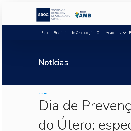
Escola Brasileira de Oncologia
OncoAcademy
B
Notícias
Início
Dia de Prevenç
do Útero: espe