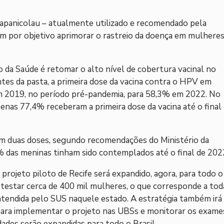
apanicolau – atualmente utilizado e recomendado pela
m por objetivo aprimorar o rastreio da doença em mulhere
o da Saúde é retomar o alto nível de cobertura vacinal no
tes da pasta, a primeira dose da vacina contra o HPV em
m 2019, no período pré-pandemia, para 58,3% em 2022. No
penas 77,4% receberam a primeira dose da vacina até o final
em duas doses, segundo recomendações do Ministério da
 das meninas tinham sido contemplados até o final de 202
rojeto piloto de Recife será expandido, agora, para todo o
testar cerca de 400 mil mulheres, o que corresponde a tod
atendida pelo SUS naquele estado. A estratégia também irá
para implementar o projeto nas UBSs e monitorar os exame
dades serão expandidas para todo o Brasil.