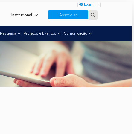
Login
Institucional
Associe-se
Search
for:
Pesquisa
Projetos e Eventos
Comunicação