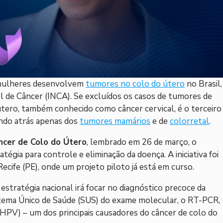
 mulheres desenvolvem
tumores no colo do útero
no Brasil,
l de Câncer (INCA). Se excluídos os casos de tumores de
tero, também conhecido como câncer cervical, é o terceiro
ando atrás apenas dos
tumores mamários
e de
colorretal
.
ncer de Colo do Útero
, lembrado em 26 de março, o
égia para controle e eliminação da doença. A iniciativa foi
Recife (PE), onde um projeto piloto já está em curso.
estratégia nacional irá focar no diagnóstico precoce da
istema Único de Saúde (SUS) do exame molecular, o RT-PCR,
HPV) – um dos principais causadores do câncer de colo do