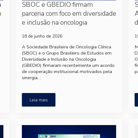
a
SBOC e GBEDIO firmam
S
o
parceria com foco em diversidade
A
e inclusão na oncologia
d
18 de junho de 2026
1
A Sociedade Brasileira de Oncologia Clínica
M
(SBOC) e o Grupo Brasileiro de Estudos em
D
Diversidade e Inclusão na Oncologia
O
(GBEDIO) firmaram recentemente um acordo
f
de cooperação institucional motivados pela
p
sinergia…
Leia mais