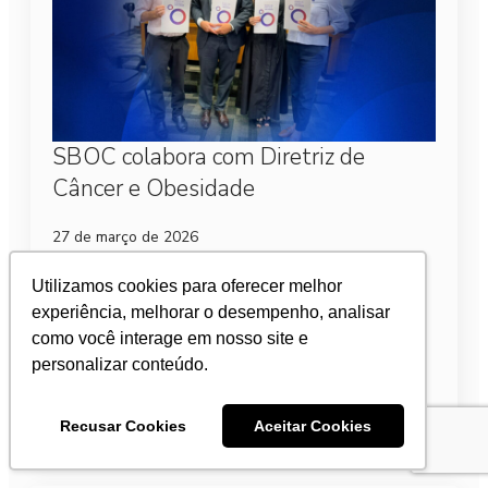
SBOC colabora com Diretriz de
Câncer e Obesidade
27 de março de 2026
O Board de Câncer e Obesidade, iniciativa
Utilizamos cookies para oferecer melhor
coordenada pelo Instituto Oncoguia e pela
experiência, melhorar o desempenho, analisar
Obesidade Brasil, com participação da Sociedade
como você interage em nosso site e
Brasileira de Oncologia Clínica (SBOC) e outras 10
instituições de referência…
personalizar conteúdo.
Leia mais
Recusar Cookies
Aceitar Cookies