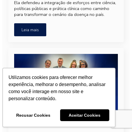
Ela defendeu a integração de esforços entre ciência,
políticas públicas e prática clínica como caminho
para transformar o cenário da doença no país.
Leia mais
Utilizamos cookies para oferecer melhor
experiência, melhorar o desempenho, analisar
como você interage em nosso site e
personalizar conteúdo.
SBOC colabora com Diretriz de
Recusar Cookies
Aceitar Cookies
Câncer e Obesidade