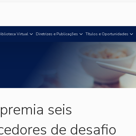
iblioteca Virtual
Diretrizes e Publicações
Títulos e Oportunidades
premia seis
cedores de desafio