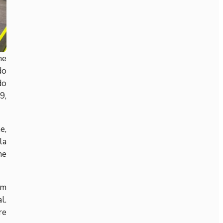
he
do
do
9,
e,
la
he
em
l.
re