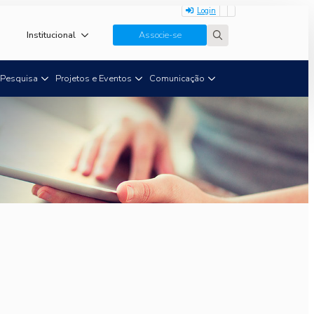
Login
Institucional
Associe-se
Search
for:
Pesquisa
Projetos e Eventos
Comunicação