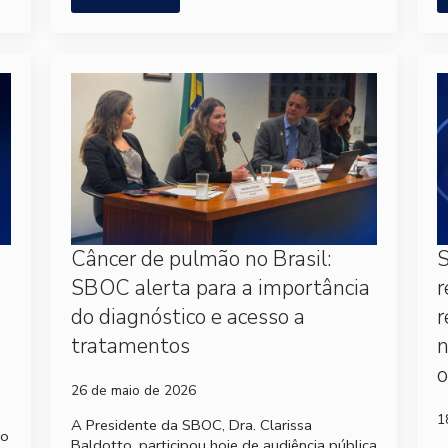
Câncer de pulmão no Brasil:
S
SBOC alerta para a importância
r
do diagnóstico e acesso a
r
tratamentos
o
26 de maio de 2026
1
A Presidente da SBOC, Dra. Clarissa
no
Baldotto, participou hoje de audiência pública