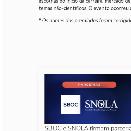
escolhas do início da carreira, mercado de
temas não-científicos. O evento ocorreu d
* Os nomes dos premiados foram corrigid
SBOC e SNOLA firmam parceri