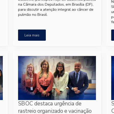
N
na Câmara dos Deputados, em Brasília (DF),
S
para discutir a atenção integral ao câncer de
u
pulmão no Brasil.
p
f
Leia mais
SBOC destaca urgência de
S
rastreio organizado e vacinação
C