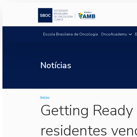
Escola Brasileira de Oncologia
OncoAcademy
B
Notícias
Início
Getting Ready 
residentes ven