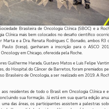
ociedade Brasileira de Oncologia Clínica (SBOC) e a Roc
a Clínica mais bem colocados no desafio científico ocorri
r Marta e a Dra. Renata Rodrigues C Bonadio, ambos R3 
 Paulo (Icesp), ganharam a inscrição para o ASCO 201
l Oncology em Chicago, oferecida pela Roche.
ores Guilherme Harada, Gustavo Matos e Luis Felipe Vantin
es, do Hospital do Câncer de Barretos, foram premiados pe
o Brasileiro de Oncologia, a ser realizado em 2019. A Roc
aos residentes de todo o Brasil em Oncologia Clínica e 
cluindo sua formação. Já está em sua quarta edição anua
uma das áreas, os participantes assistem a palestras sob