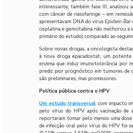
interessante, também fase III, analisou 
com câncer de nasofaringe – em remissã
apresentavam DNA do vírus
Epstein Bar
cisplatina e gemcitabina não melhorou a so
primário do estudo) comparado ao seguime
Sobre novas drogas, a oncologista desta
à nova droga epacadostat, um potente i
enzima que induz imunotolerância por m
prediz pior prognóstico em tumores de c
são preliminares, mas promissores.
Política pública contra o HPV
Um estudo transversal
com impacto imed
pelo vírus do HPV após vacinação de ad
reportaram tomar pelo menos uma dose da
de infecção oral pelo vírus do HPV foi 