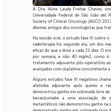
A Dra. Aline Lauda Freitas Chaves, on
Universidade Federal de São João del 
Society of Clinical Oncology (ASCO 2017
dilemas antigos dos oncologistas que tra
Na sessão oral, o estudo fase III sobre o
radioterapia foi, segundo ela, um dos 
eficaz do que a dose a cada 21 dias. O en
por semana, e não 40 mg/m2, como é p
tratamento adjuvante pós-operatório as
avançados com cisplatina concomitante a 
Alguns estudos fase III negativos chama
afatinibe adjuvante após quimio e ra
demonstrou ganho em sobrevida livre de 
bevacizumabe a uma associação de q
metastáticos não demonstrou ganho na so
demonstrado ganho em sobrevida livre d