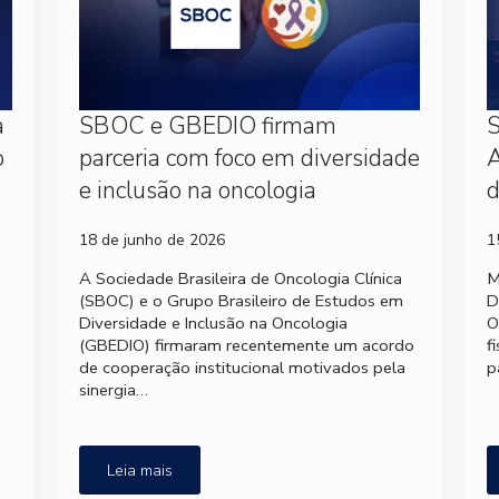
a
SBOC e GBEDIO firmam
S
o
parceria com foco em diversidade
A
e inclusão na oncologia
d
18 de junho de 2026
1
A Sociedade Brasileira de Oncologia Clínica
M
(SBOC) e o Grupo Brasileiro de Estudos em
D
Diversidade e Inclusão na Oncologia
O
(GBEDIO) firmaram recentemente um acordo
f
de cooperação institucional motivados pela
p
sinergia…
Leia mais