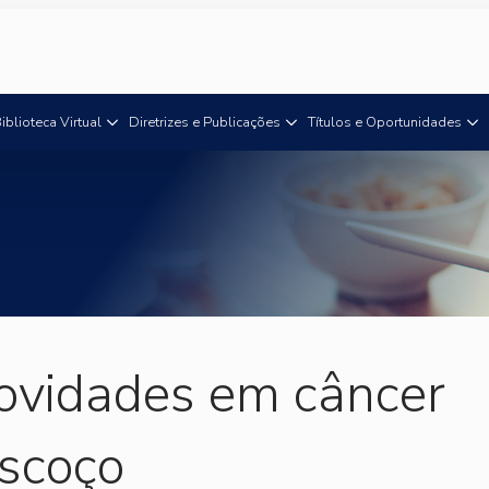
iblioteca Virtual
Diretrizes e Publicações
Títulos e Oportunidades
vidades em câncer
escoço