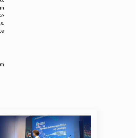
o.
em
se
s.
te
em