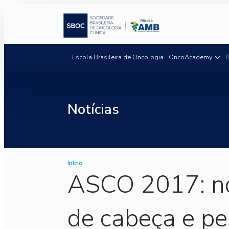
Escola Brasileira de Oncologia
OncoAcademy
B
Notícias
Início
ASCO 2017: no
de cabeça e p