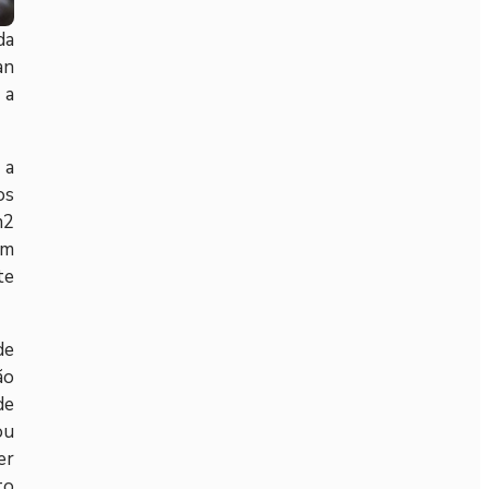
da
an
 a
 a
os
m2
em
te
de
ão
de
ou
er
to