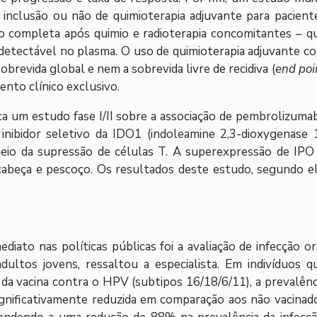
a inclusão ou não de quimioterapia adjuvante para pacient
o completa após quimio e radioterapia concomitantes – q
detectável no plasma. O uso de quimioterapia adjuvante c
brevida global e nem a sobrevida livre de recidiva (
end poi
nto clínico exclusivo.
ca um estudo fase I/II sobre a associação de pembrolizuma
nibidor seletivo da IDO1 (indoleamine 2,3-dioxygenase 1
eio da supressão de células T. A superexpressão de IPO
abeça e pescoço. Os resultados deste estudo, segundo el
iato nas políticas públicas foi a avaliação de infecção or
ultos jovens, ressaltou a especialista. Em indivíduos q
 vacina contra o HPV (subtipos 16/18/6/11), a prevalênc
significativamente reduzida em comparação aos não vacinad