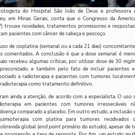
cologista do Hospital São João de Deus e professora 
Rey, em Minas Gerais, conta que o Congresso da Americ
) trouxe novidades, tratamentos promissores e respostas
tam pacientes com câncer de cabeça e pescoço.
 uso de cisplatina (semanal ou a cada 21 dias) concomitante
mais comentados. A conclusão é que a dose semanal é men
saio recebeu algumas críticas, por utilizar dose de 30 mg/
reconizado, e também pelo fato de incluir pacientes 
sociado a radioterapia e pacientes com tumores localmen
radioterapia como tratamento definitivo.
ram ainda a atenção, de acordo com a especialista. O uso 
dioterapia em pacientes com tumores irressecáveis n
doença comparado a placebo. Em outro estudo, a inclusão 
uimioterapia com platina para tumores recidivados 
brevida global (
end point
primário do estudo), apesar de t
e progressão e taxa de resposta. Por fim, um estudo mui