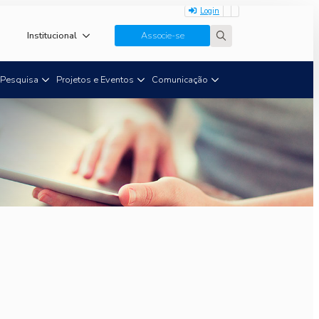
Login
Institucional
Associe-se
Search
for:
Pesquisa
Projetos e Eventos
Comunicação