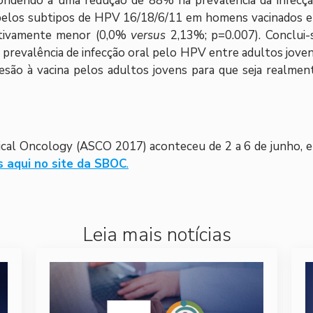
ondendo a uma redução de 88% na prevalência da infecçã
 pelos subtipos de HPV 16/18/6/11 em homens vacinados 
cativamente menor (0,0%
versus
2,13%; p=0.007). Conclui-
 prevalência de infecção oral pelo HPV entre adultos joven
desão à vacina pelos adultos jovens para que seja realmen
ical Oncology (ASCO 2017) aconteceu de 2 a 6 de junho, 
 aqui no site da SBOC
.
Leia mais notícias