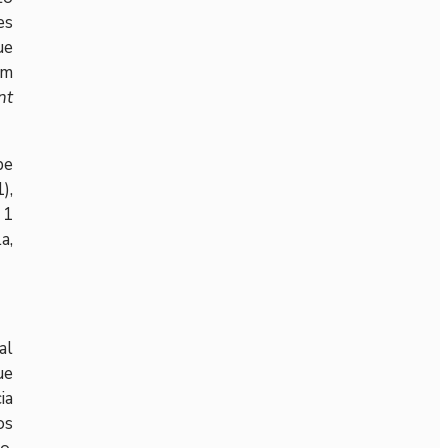
es
ue
om
nt
be
),
 1
a,
al
ue
ia
os