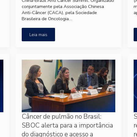
China-Brazil Anti Cancer Summit. Organizado
(
conjuntamente pela Associação Chinesa
m
Anti-Câncer (CACA), pela Sociedade
a
Brasileira de Oncologia…
Leia mais
Câncer de pulmão no Brasil:
S
SBOC alerta para a importância
r
do diagnóstico e acesso a
r