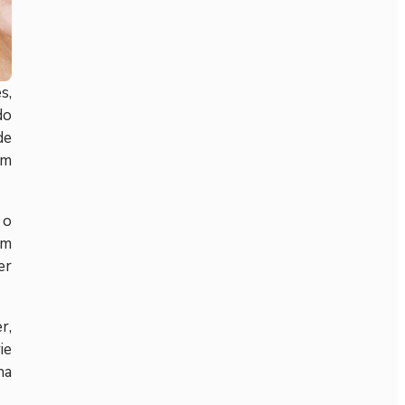
s,
do
de
am
 o
um
er
r,
ie
na