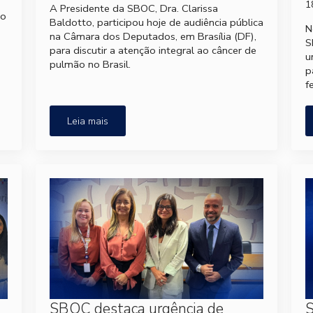
1
A Presidente da SBOC, Dra. Clarissa
no
Baldotto, participou hoje de audiência pública
N
na Câmara dos Deputados, em Brasília (DF),
S
para discutir a atenção integral ao câncer de
u
pulmão no Brasil.
p
f
Leia mais
SBOC destaca urgência de
S