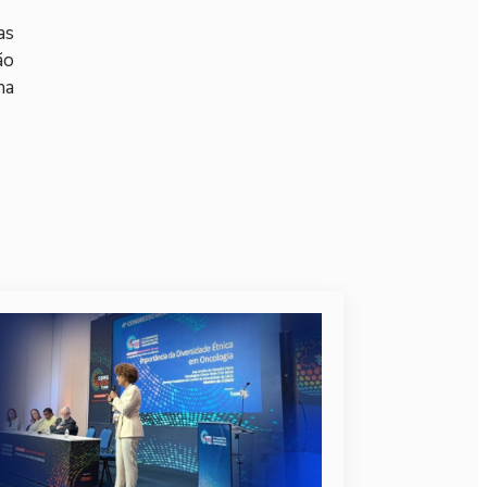
as
ão
ha