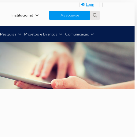
Login
Institucional
Associe-se
Search
for:
Pesquisa
Projetos e Eventos
Comunicação
m