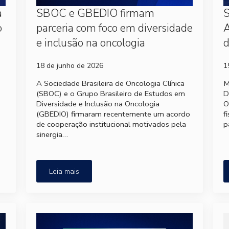
a
SBOC e GBEDIO firmam
S
o
parceria com foco em diversidade
A
e inclusão na oncologia
d
18 de junho de 2026
1
A Sociedade Brasileira de Oncologia Clínica
M
(SBOC) e o Grupo Brasileiro de Estudos em
D
Diversidade e Inclusão na Oncologia
O
(GBEDIO) firmaram recentemente um acordo
f
de cooperação institucional motivados pela
p
sinergia…
Leia mais