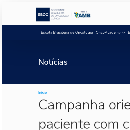
Escola Brasileira de Oncologia
OncoAcademy
B
Notícias
Início
Campanha orien
paciente com c