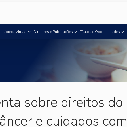
iblioteca Virtual
Diretrizes e Publicações
Títulos e Oportunidades
ta sobre direitos do
âncer e cuidados co