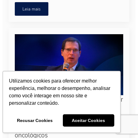
Leia mais
Utilizamos cookies para oferecer melhor
experiência, melhorar o desempenho, analisar
como você interage em nosso site e
16° Fórum Nacional Oncoguia: Diretor
personalizar conteúdo.
da SBOC, Dr. André Sasse, debate
priorização estratégica para
Recusar Cookies
Aceitar Cookies
incorporação de tratamentos
oncológicos