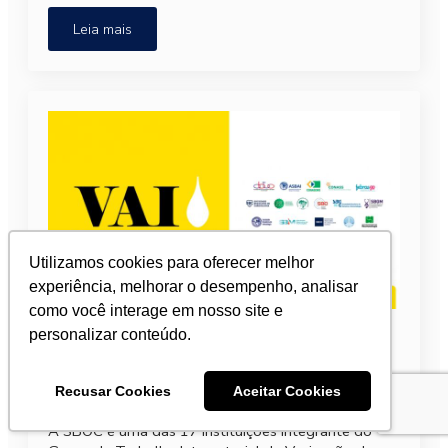
Leia mais
Utilizamos cookies para oferecer melhor
experiência, melhorar o desempenho, analisar
como você interage em nosso site e
SBOC integra Grupo de Trabalho
personalizar conteúdo.
Intersetorial de Vacinação
Recusar Cookies
Aceitar Cookies
2 de março de 2026
A SBOC é uma das 17 instituições integrante do