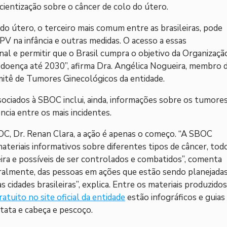
cientização sobre o câncer de colo do útero.
o útero, o terceiro mais comum entre as brasileiras, pode
V na infância e outras medidas. O acesso a essas
al e permitir que o Brasil cumpra o objetivo da Organizaçã
 doença até 2030”, afirma Dra. Angélica Nogueira, membro 
itê de Tumores Ginecológicos da entidade.
sociados à SBOC inclui, ainda, informações sobre os tumore
cia entre os mais incidentes.
OC, Dr. Renan Clara, a ação é apenas o começo. “A SBOC
teriais informativos sobre diferentes tipos de câncer, tod
ira e possíveis de ser controlados e combatidos”, comenta
eralmente, das pessoas em ações que estão sendo planejada
cidades brasileiras”, explica. Entre os materiais produzidos
atuito no site oficial da entidade
estão infográficos e guias
tata e cabeça e pescoço.