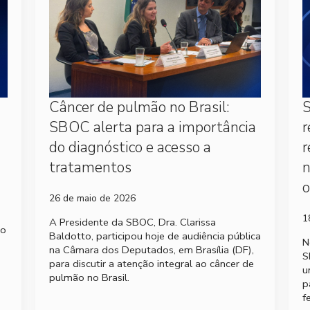
Câncer de pulmão no Brasil:
S
SBOC alerta para a importância
r
do diagnóstico e acesso a
r
tratamentos
o
26 de maio de 2026
1
A Presidente da SBOC, Dra. Clarissa
no
Baldotto, participou hoje de audiência pública
N
na Câmara dos Deputados, em Brasília (DF),
S
para discutir a atenção integral ao câncer de
u
pulmão no Brasil.
p
f