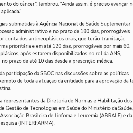
ento do câncer”, lembrou. “Ainda assim, é preciso avançar n
aplicada.”
logias submetidas à Agência Nacional de Saúde Suplementar
ocesso administrativo e no prazo de 180 dias, prorrogáveis
por conta dos antineoplásicos orais, que terão tramitação
rma prioritária e em até 120 dias, prorrogáveis por mais 60.
oplásicos, após estarem disponibilizados no rol da ANS,
 no prazo de até 10 dias desde a prescrição médica.
da participação da SBOC nas discussões sobre as políticas
xemplo de toda a atuação da entidade para a aprovação da le
stina.
ia representantes da Diretoria de Normas e Habilitação dos
e Gestão de Tecnologias em Saúde do Ministério da Saúde,
 Associação Brasileira de Linfoma e Leucemia (ABRALE) e da
 Pesquisa (INTERFARMA).