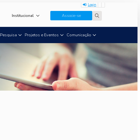
Login
Institucional
Associe-se
Search
for:
Pesquisa
Projetos e Eventos
Comunicação