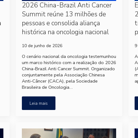
2026 China-Brazil Anti Cancer
Summit reúne 13 milhões de
2
a
pessoas e consolida aliança
t
histórica na oncologia nacional
p
10 de junho de 2026
9
e
O cenário nacional da oncologia testemunhou
A
um marco histórico com a realização do 2026
A
China-Brazil Anti Cancer Summit. Organizado
(
conjuntamente pela Associação Chinesa
m
Anti-Câncer (CACA), pela Sociedade
a
Brasileira de Oncologia…
Leia mais