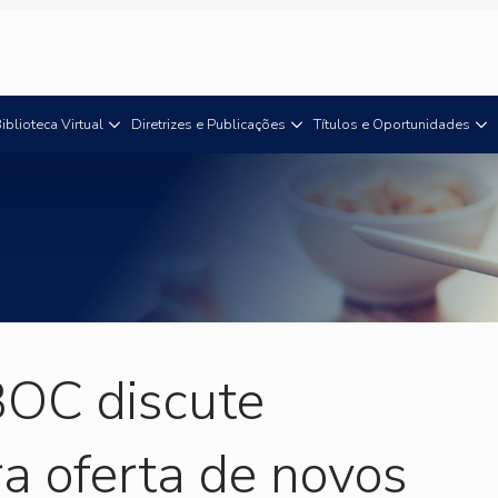
iblioteca Virtual
Diretrizes e Publicações
Títulos e Oportunidades
OC discute
ra oferta de novos