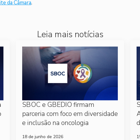
ite da Câmara
.
Leia mais notícias
a
SBOC e GBEDIO firmam
S
o
parceria com foco em diversidade
A
e inclusão na oncologia
d
18 de junho de 2026
1