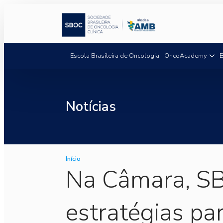
Escola Brasileira de Oncologia
OncoAcademy
B
Notícias
Início
Na Câmara, SB
estratégias pa