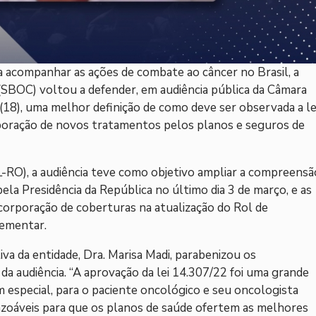
 a acompanhar as ações de combate ao câncer no Brasil, a
 (SBOC) voltou a defender, em audiência pública da Câmara
(18), uma melhor definição de como deve ser observada a le
rporação de novos tratamentos pelos planos e seguros de
(PL-RO), a audiência teve como objetivo ampliar a compreensã
pela Presidência da República no último dia 3 de março, e as
ncorporação de coberturas na atualização do Rol de
ementar.
va da entidade, Dra. Marisa Madi, parabenizou os
a audiência. “A aprovação da lei 14.307/22 foi uma grande
em especial, para o paciente oncológico e seu oncologista
razoáveis para que os planos de saúde ofertem as melhores