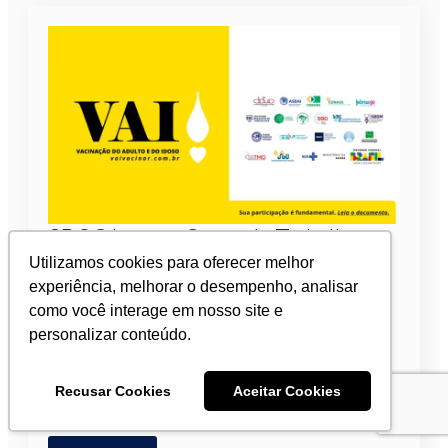
SBOC integra Grupo de Trabalho
Intersetorial de Vacinação
Utilizamos cookies para oferecer melhor
experiência, melhorar o desempenho, analisar
como você interage em nosso site e
2 de março de 2026
personalizar conteúdo.
A SBOC é uma das 17 instituições integrante do
Grupo de Trabalho Intersetorial de Vacinação do
Adulto e do Idoso (VAI), cujo objetivo principal é
Recusar Cookies
Aceitar Cookies
conscientizar a população sobre a…