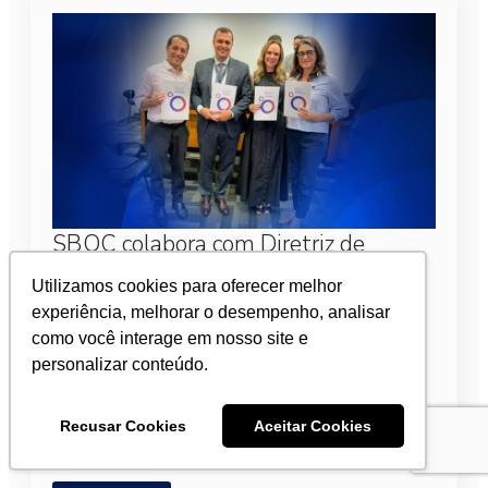
SBOC colabora com Diretriz de
Câncer e Obesidade
Utilizamos cookies para oferecer melhor
experiência, melhorar o desempenho, analisar
27 de março de 2026
como você interage em nosso site e
O Board de Câncer e Obesidade, iniciativa
personalizar conteúdo.
coordenada pelo Instituto Oncoguia e pela
Obesidade Brasil, com participação da Sociedade
Brasileira de Oncologia Clínica (SBOC) e outras 10
Recusar Cookies
Aceitar Cookies
instituições de referência…