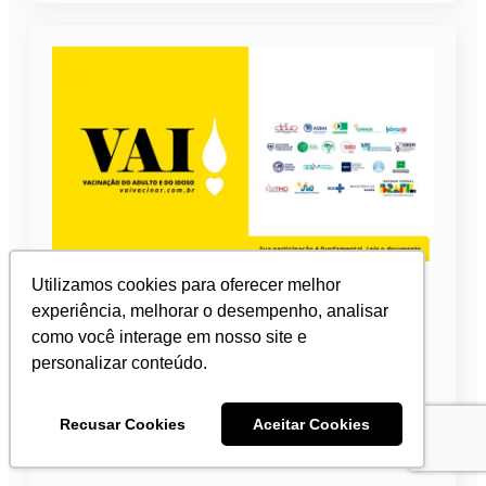
SBOC integra Grupo de Trabalho
Utilizamos cookies para oferecer melhor
Intersetorial de Vacinação
experiência, melhorar o desempenho, analisar
como você interage em nosso site e
2 de março de 2026
personalizar conteúdo.
A SBOC é uma das 17 instituições integrante do
Grupo de Trabalho Intersetorial de Vacinação do
Recusar Cookies
Aceitar Cookies
Adulto e do Idoso (VAI), cujo objetivo principal é
conscientizar a população sobre a…