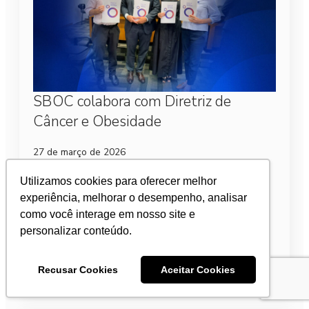
SBOC colabora com Diretriz de
Câncer e Obesidade
27 de março de 2026
O Board de Câncer e Obesidade, iniciativa
Utilizamos cookies para oferecer melhor
coordenada pelo Instituto Oncoguia e pela
experiência, melhorar o desempenho, analisar
Obesidade Brasil, com participação da Sociedade
como você interage em nosso site e
Brasileira de Oncologia Clínica (SBOC) e outras 10
instituições de referência…
personalizar conteúdo.
Leia mais
Recusar Cookies
Aceitar Cookies