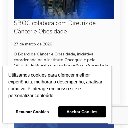
SBOC colabora com Diretriz de
Câncer e Obesidade
27 de março de 2026
O Board de Câncer e Obesidade, iniciativa
coordenada pelo Instituto Oncoguia e pela
Obesidade Brasil, com participação da Sociedade
Brasileira de Oncologia Clínica (SBOC) e outras 10
Utilizamos cookies para oferecer melhor
instituições de referência…
experiência, melhorar o desempenho, analisar
como você interage em nosso site e
Leia mais
personalizar conteúdo.
Recusar Cookies
Aceitar Cookies