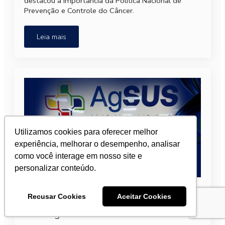
destacou a importância da Política Nacional de
Prevenção e Controle do Câncer.
Leia mais
Utilizamos cookies para oferecer melhor
experiência, melhorar o desempenho, analisar
como você interage em nosso site e
personalizar conteúdo.
SBOC participa de discussão sobre
nova APAC de medicamentos
Recusar Cookies
Aceitar Cookies
oncológicos