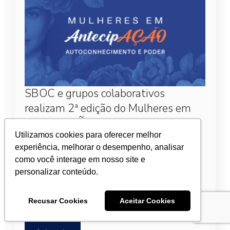
SBOC e grupos colaborativos
realizam 2ª edição do Mulheres em
AntecipAÇÃO
Utilizamos cookies para oferecer melhor
5 de março de 2026
experiência, melhorar o desempenho, analisar
como você interage em nosso site e
Entidades médicas promovem em São Paulo a 2ª
personalizar conteúdo.
edição do evento “Mulheres em AntecipAÇÃO –
Autoconhecimento é poder!”, com foco em
prevenção e diagnóstico precoce dos tumores
Recusar Cookies
Aceitar Cookies
femininos.